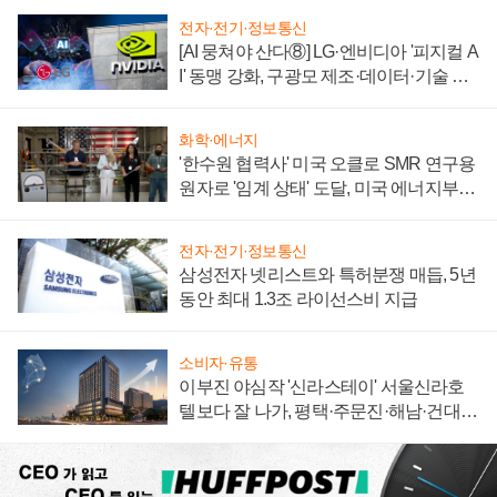
전자·전기·정보통신
[AI 뭉쳐야 산다⑧] LG·엔비디아 '피지컬 A
I' 동맹 강화, 구광모 제조·데이터·기술 결
집해 종합 로보틱스 기업으로
화학·에너지
'한수원 협력사' 미국 오클로 SMR 연구용
원자로 '임계 상태' 도달, 미국 에너지부
"중요한 이정표"
전자·전기·정보통신
삼성전자 넷리스트와 특허분쟁 매듭, 5년
동안 최대 1.3조 라이선스비 지급
소비자·유통
이부진 야심작 '신라스테이' 서울신라호
텔보다 잘 나가, 평택·주문진·해남·건대로
성장판 더 넓힌다