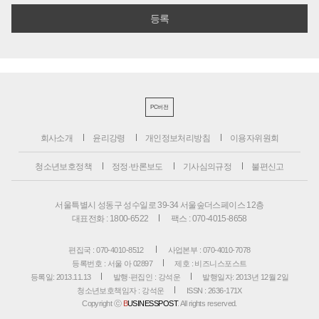
PC버전
회사소개
윤리강령
개인정보처리방침
이용자위원회
청소년보호정책
정정·반론보도
기사심의규정
불편신고
서울특별시 성동구 성수일로 39-34 서울숲더스페이스 12층
대표전화 : 1800-6522
팩스 : 070-4015-8658
편집국 : 070-4010-8512
사업본부 : 070-4010-7078
등록번호 : 서울 아 02897
제호 : 비즈니스포스트
등록일: 2013.11.13
발행·편집인 : 강석운
발행일자: 2013년 12월 2일
청소년보호책임자 : 강석운
ISSN : 2636-171X
Copyright ⓒ
B
USINESSPOST
. All rights reserved.