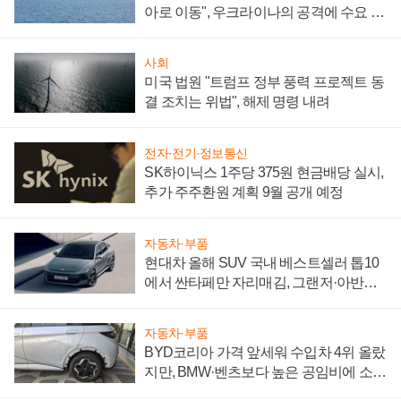
아로 이동", 우크라이나의 공격에 수요 늘
어
사회
미국 법원 "트럼프 정부 풍력 프로젝트 동
결 조치는 위법", 해제 명령 내려
전자·전기·정보통신
SK하이닉스 1주당 375원 현금배당 실시,
추가 주주환원 계획 9월 공개 예정
자동차·부품
현대차 올해 SUV 국내 베스트셀러 톱10
에서 싼타페만 자리매김, 그랜저·아반떼
'세단 쌍끌이'로 내수 방어
자동차·부품
BYD코리아 가격 앞세워 수입차 4위 올랐
지만, BMW·벤츠보다 높은 공임비에 소비
자 불만 폭발