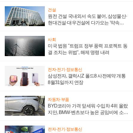
건설
원전 건설 국내외서 속도 붙어, 삼성물산·
현대건설·대우건설에 다가오는 '약속의
시간'
사회
미국 법원 "트럼프 정부 풍력 프로젝트 동
결 조치는 위법", 해제 명령 내려
전자·전기·정보통신
삼성전자, 갤럭시Z 폴드8 사전예약 개통
8월31일까지 연장
자동차·부품
BYD코리아 가격 앞세워 수입차 4위 올랐
지만, BMW·벤츠보다 높은 공임비에 소비
자 불만 폭발
전자·전기·정보통신