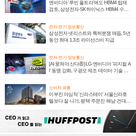
엔비디아 '루빈 울트라'에도 HBM4 탑재
검토, 삼성전자·SK하이닉스 HBM4 수율
에 주도권 갈린다
전자·전기·정보통신
삼성전자 넷리스트와 특허분쟁 매듭, 5년
동안 최대 1.3조 라이선스비 지급
전자·전기·정보통신
[AI 뭉쳐야 산다⑧] LG·엔비디아 '피지컬 A
I' 동맹 강화, 구광모 제조·데이터·기술 결
집해 종합 로보틱스 기업으로
소비자·유통
이부진 야심작 '신라스테이' 서울신라호
텔보다 잘 나가, 평택·주문진·해남·건대로
성장판 더 넓힌다