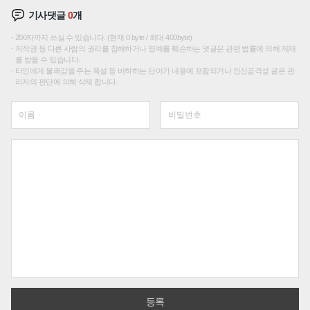
기사댓글
0
개
200자까지 쓰실 수 있습니다. (현재 0 byte / 최대 400byte)
저작권 등 다른 사람의 권리를 침해하거나 명예를 훼손하는 댓글은 관련 법률에 의해 제재
를 받을 수 있습니다.
타인에게 불쾌감을 주는 욕설 등 비하하는 단어가 내용에 포함되거나 인신공격성 글은 관
리자의 판단에 의해 삭제 합니다.