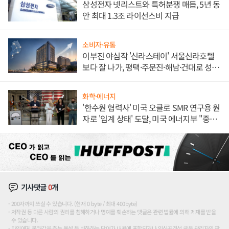
삼성전자 넷리스트와 특허분쟁 매듭, 5년 동
안 최대 1.3조 라이선스비 지급
소비자·유통
이부진 야심작 '신라스테이' 서울신라호텔
보다 잘 나가, 평택·주문진·해남·건대로 성
장판 더 넓힌다
화학·에너지
'한수원 협력사' 미국 오클로 SMR 연구용 원
자로 '임계 상태' 도달, 미국 에너지부 "중요
한 이정표"
기사댓글
0
개
200자까지 쓰실 수 있습니다. (현재 0 byte / 최대 400byte)
저작권 등 다른 사람의 권리를 침해하거나 명예를 훼손하는 댓글은 관련 법률에 의해 제재를 받을
수 있습니다.
타인에게 불쾌감을 주는 욕설 등 비하하는 단어가 내용에 포함되거나 인신공격성 글은 관리자의 판