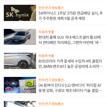
전자·전기·정보통신
SK하이닉스 1주당 375원 현금배당 실시, 추
가 주주환원 계획 9월 공개 예정
자동차·부품
현대차 올해 SUV 국내 베스트셀러 톱10에
서 싼타페만 자리매김, 그랜저·아반떼 '세단
쌍끌이'로 내수 방어
자동차·부품
BYD코리아 가격 앞세워 수입차 4위 올랐지
만, BMW·벤츠보다 높은 공임비에 소비자
불만 폭발
전자·전기·정보통신
[AI 뭉쳐야 산다⑧] LG·엔비디아 '피지컬 AI'
동맹 강화, 구광모 제조·데이터·기술 결집
해 종합 로보틱스 기업으로
전자·전기·정보통신