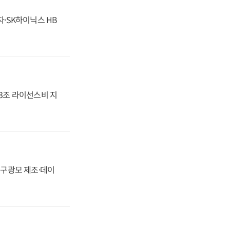
자·SK하이닉스 HB
.3조 라이선스비 지
화, 구광모 제조·데이