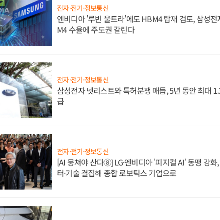
전자·전기·정보통신
엔비디아 '루빈 울트라'에도 HBM4 탑재 검토, 삼성전
M4 수율에 주도권 갈린다
전자·전기·정보통신
삼성전자 넷리스트와 특허분쟁 매듭, 5년 동안 최대 1
급
전자·전기·정보통신
[AI 뭉쳐야 산다⑧] LG·엔비디아 '피지컬 AI' 동맹 강
터·기술 결집해 종합 로보틱스 기업으로