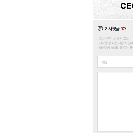
기사댓글
0
개
200자까지 쓰실 수 있습니다. (
저작권 등 다른 사람의 권리
타인에게 불쾌감을 주는 욕설