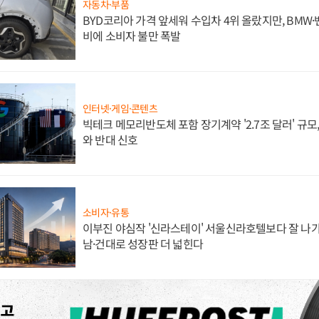
자동차·부품
BYD코리아 가격 앞세워 수입차 4위 올랐지만, BMW
비에 소비자 불만 폭발
인터넷·게임·콘텐츠
빅테크 메모리반도체 포함 장기계약 '2.7조 달러' 규모,
와 반대 신호
소비자·유통
이부진 야심작 '신라스테이' 서울신라호텔보다 잘 나가
남·건대로 성장판 더 넓힌다