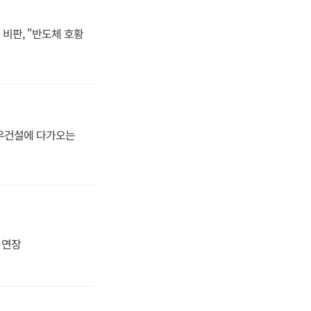
비판, "반도체 호황
대우건설에 다가오는
지 연장