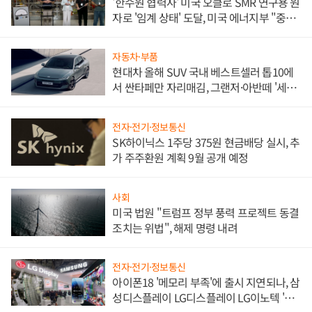
'한수원 협력사' 미국 오클로 SMR 연구용 원
자로 '임계 상태' 도달, 미국 에너지부 "중요
한 이정표"
자동차·부품
현대차 올해 SUV 국내 베스트셀러 톱10에
서 싼타페만 자리매김, 그랜저·아반떼 '세단
쌍끌이'로 내수 방어
전자·전기·정보통신
SK하이닉스 1주당 375원 현금배당 실시, 추
가 주주환원 계획 9월 공개 예정
사회
미국 법원 "트럼프 정부 풍력 프로젝트 동결
조치는 위법", 해제 명령 내려
전자·전기·정보통신
아이폰18 '메모리 부족'에 출시 지연되나, 삼
성디스플레이 LG디스플레이 LG이노텍 '탈