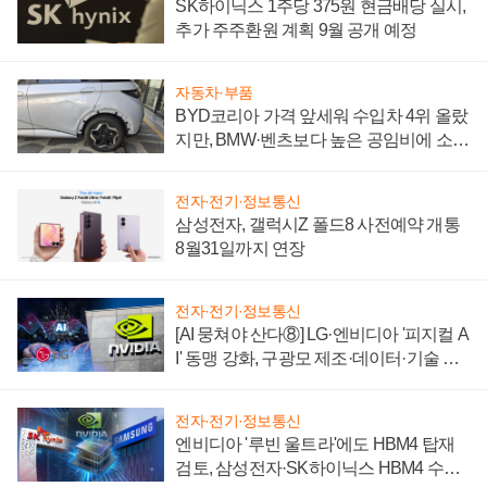
SK하이닉스 1주당 375원 현금배당 실시,
추가 주주환원 계획 9월 공개 예정
자동차·부품
BYD코리아 가격 앞세워 수입차 4위 올랐
지만, BMW·벤츠보다 높은 공임비에 소비
자 불만 폭발
전자·전기·정보통신
삼성전자, 갤럭시Z 폴드8 사전예약 개통
8월31일까지 연장
전자·전기·정보통신
[AI 뭉쳐야 산다⑧] LG·엔비디아 '피지컬 A
I' 동맹 강화, 구광모 제조·데이터·기술 결
집해 종합 로보틱스 기업으로
전자·전기·정보통신
엔비디아 '루빈 울트라'에도 HBM4 탑재
검토, 삼성전자·SK하이닉스 HBM4 수율