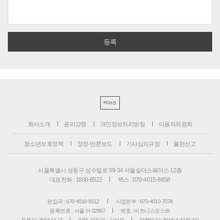
PC버전
회사소개
윤리강령
개인정보처리방침
이용자위원회
청소년보호정책
정정·반론보도
기사심의규정
불편신고
서울특별시 성동구 성수일로 39-34 서울숲더스페이스 12층
대표전화 : 1800-6522
팩스 : 070-4015-8658
편집국 : 070-4010-8512
사업본부 : 070-4010-7078
등록번호 : 서울 아 02897
제호 : 비즈니스포스트