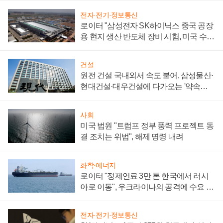
전자·전기·정보통신
로이터 "삼성전자 SK하이닉스 중국 공장
용 현지 생산 반도체 장비 시험, 미국 수출
통제 대비"
건설
원전 건설 국내외서 속도 붙어, 삼성물산·
현대건설·대우건설에 다가오는 '약속의
시간'
사회
미국 법원 "트럼프 정부 풍력 프로젝트 동
결 조치는 위법", 해제 명령 내려
화학·에너지
로이터 "정제연료 3만 톤 한국에서 러시
아로 이동", 우크라이나의 공격에 수요 늘
어
전자·전기·정보통신