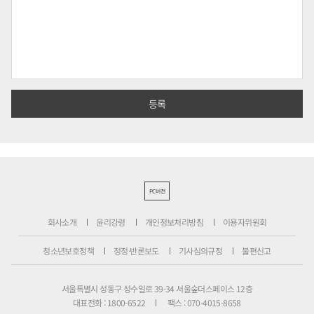
PC버전
회사소개
윤리강령
개인정보처리방침
이용자위원회
청소년보호정책
정정·반론보도
기사심의규정
불편신고
서울특별시 성동구 성수일로 39-34 서울숲더스페이스 12층
대표전화 : 1800-6522
팩스 : 070-4015-8658