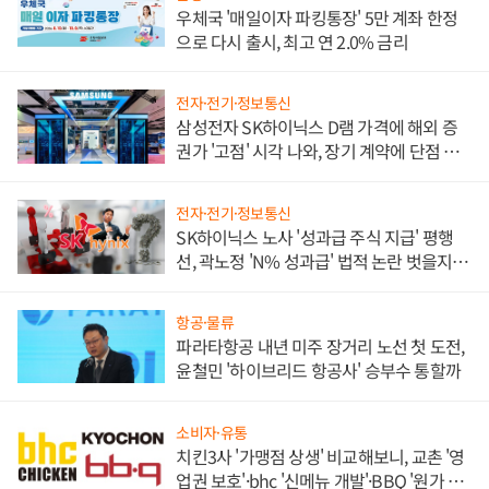
우체국 '매일이자 파킹통장' 5만 계좌 한정
으로 다시 출시, 최고 연 2.0% 금리
전자·전기·정보통신
삼성전자 SK하이닉스 D램 가격에 해외 증
권가 '고점' 시각 나와, 장기 계약에 단점 부
각
전자·전기·정보통신
SK하이닉스 노사 '성과급 주식 지급' 평행
선, 곽노정 'N% 성과급' 법적 논란 벗을지 주
목
항공·물류
파라타항공 내년 미주 장거리 노선 첫 도전,
윤철민 '하이브리드 항공사' 승부수 통할까
소비자·유통
치킨3사 '가맹점 상생' 비교해보니, 교촌 '영
업권 보호'·bhc '신메뉴 개발'·BBQ '원가 부