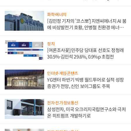
담'
화학·에너지
[김민정 기자의 '코스뽀'] 지엔씨에너지 AI 붐
에 비상발전기 호황, 안병철 친환경 에너지
발전전문기업 향한다
정치
[여론조사꽃] 민주당 당대표 선호도 정청래
30.5%·김민석 29.6%, 0.9%p 초접전
인터넷·게임·콘텐츠
YG엔터 하반기 빅뱅 월드투어로 실적 성장
증권가 전망, 신인 보이그룹도 주목
전자·전기·정보통신
삼성전자, 미국 오크리지국립연구소와 극저
온 히트펌프 개발하기로