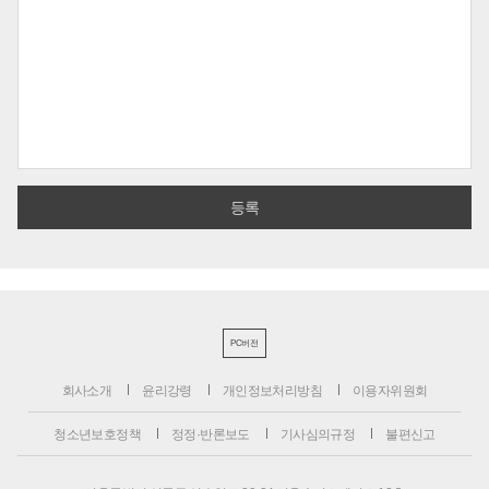
PC버전
회사소개
윤리강령
개인정보처리방침
이용자위원회
청소년보호정책
정정·반론보도
기사심의규정
불편신고