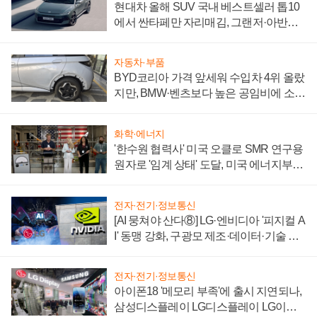
현대차 올해 SUV 국내 베스트셀러 톱10
에서 싼타페만 자리매김, 그랜저·아반떼
'세단 쌍끌이'로 내수 방어
자동차·부품
BYD코리아 가격 앞세워 수입차 4위 올랐
지만, BMW·벤츠보다 높은 공임비에 소비
자 불만 폭발
화학·에너지
'한수원 협력사' 미국 오클로 SMR 연구용
원자로 '임계 상태' 도달, 미국 에너지부
"중요한 이정표"
전자·전기·정보통신
[AI 뭉쳐야 산다⑧] LG·엔비디아 '피지컬 A
I' 동맹 강화, 구광모 제조·데이터·기술 결
집해 종합 로보틱스 기업으로
전자·전기·정보통신
아이폰18 '메모리 부족'에 출시 지연되나,
삼성디스플레이 LG디스플레이 LG이노