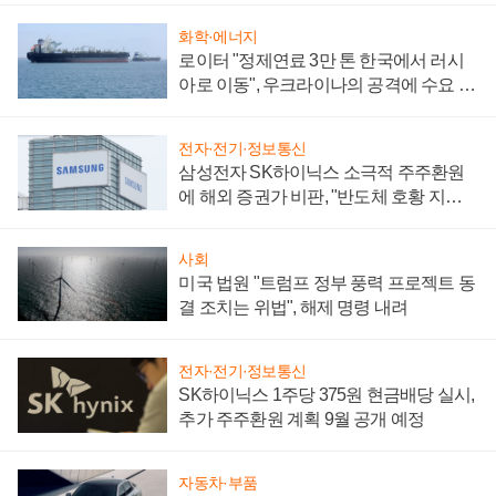
화학·에너지
로이터 "정제연료 3만 톤 한국에서 러시
아로 이동", 우크라이나의 공격에 수요 늘
어
전자·전기·정보통신
삼성전자 SK하이닉스 소극적 주주환원
에 해외 증권가 비판, "반도체 호황 지속
성 의문"
사회
미국 법원 "트럼프 정부 풍력 프로젝트 동
결 조치는 위법", 해제 명령 내려
전자·전기·정보통신
SK하이닉스 1주당 375원 현금배당 실시,
추가 주주환원 계획 9월 공개 예정
자동차·부품