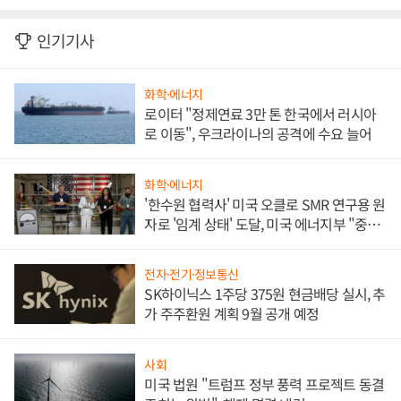
인기기사
화학·에너지
로이터 "정제연료 3만 톤 한국에서 러시아
로 이동", 우크라이나의 공격에 수요 늘어
화학·에너지
'한수원 협력사' 미국 오클로 SMR 연구용 원
자로 '임계 상태' 도달, 미국 에너지부 "중요
한 이정표"
전자·전기·정보통신
SK하이닉스 1주당 375원 현금배당 실시, 추
가 주주환원 계획 9월 공개 예정
사회
미국 법원 "트럼프 정부 풍력 프로젝트 동결