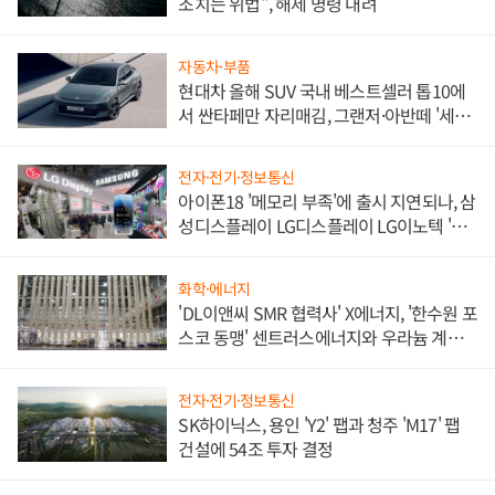
조치는 위법", 해제 명령 내려
자동차·부품
현대차 올해 SUV 국내 베스트셀러 톱10에
서 싼타페만 자리매김, 그랜저·아반떼 '세단
쌍끌이'로 내수 방어
전자·전기·정보통신
아이폰18 '메모리 부족'에 출시 지연되나, 삼
성디스플레이 LG디스플레이 LG이노텍 '탈
애플' 수익 다각화 속도
화학·에너지
'DL이앤씨 SMR 협력사' X에너지, '한수원 포
스코 동맹' 센트러스에너지와 우라늄 계약
체결
전자·전기·정보통신
SK하이닉스, 용인 'Y2' 팹과 청주 'M17' 팹
건설에 54조 투자 결정