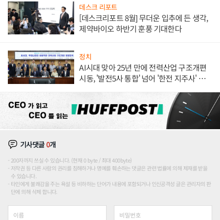
데스크 리포트
[데스크리포트 8월] 무더운 입추에 든 생각,
제약바이오 하반기 훈풍 기대한다
정치
AI시대 맞아 25년 만에 전력산업 구조개편
시동, '발전5사 통합' 넘어 '한전 지주사' 재편
론도
기사댓글
0
개
200자까지 쓰실 수 있습니다. (현재 0 byte / 최대 400byte)
저작권 등 다른 사람의 권리를 침해하거나 명예를 훼손하는 댓글은 관련 법률에 의해 제재를 받을
수 있습니다.
타인에게 불쾌감을 주는 욕설 등 비하하는 단어가 내용에 포함되거나 인신공격성 글은 관리자의 판
단에 의해 삭제 합니다.