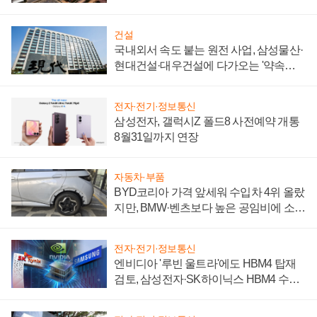
제 대비"
건설
국내외서 속도 붙는 원전 사업, 삼성물산·
현대건설·대우건설에 다가오는 '약속의
시간'
전자·전기·정보통신
삼성전자, 갤럭시Z 폴드8 사전예약 개통
8월31일까지 연장
자동차·부품
BYD코리아 가격 앞세워 수입차 4위 올랐
지만, BMW·벤츠보다 높은 공임비에 소비
자 불만 폭발
전자·전기·정보통신
엔비디아 '루빈 울트라'에도 HBM4 탑재
검토, 삼성전자·SK하이닉스 HBM4 수율
에 주도권 갈린다