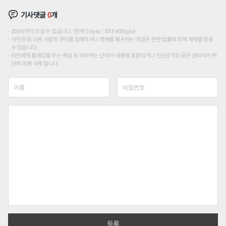
기사댓글
0
개
200자까지 쓰실 수 있습니다. (현재 0 byte / 최대 400byte)
저작권 등 다른 사람의 권리를 침해하거나 명예를 훼손하는 댓글은 관련 법률에 의해 제재를 받을
수 있습니다.
타인에게 불쾌감을 주는 욕설 등 비하하는 단어가 내용에 포함되거나 인신공격성 글은 관리자의 판
단에 의해 삭제 합니다.