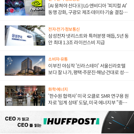
[AI 뭉쳐야 산다⑧] LG·엔비디아 '피지컬 AI'
동맹 강화, 구광모 제조·데이터·기술 결집
해 종합 로보틱스 기업으로
전자·전기·정보통신
삼성전자 넷리스트와 특허분쟁 매듭, 5년 동
안 최대 1.3조 라이선스비 지급
소비자·유통
이부진 야심작 '신라스테이' 서울신라호텔
보다 잘 나가, 평택·주문진·해남·건대로 성
장판 더 넓힌다
화학·에너지
'한수원 협력사' 미국 오클로 SMR 연구용 원
자로 '임계 상태' 도달, 미국 에너지부 "중요
한 이정표"