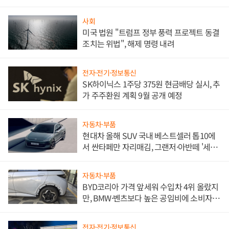
사회
미국 법원 "트럼프 정부 풍력 프로젝트 동결
조치는 위법", 해제 명령 내려
전자·전기·정보통신
SK하이닉스 1주당 375원 현금배당 실시, 추
가 주주환원 계획 9월 공개 예정
자동차·부품
현대차 올해 SUV 국내 베스트셀러 톱10에
서 싼타페만 자리매김, 그랜저·아반떼 '세단
쌍끌이'로 내수 방어
자동차·부품
BYD코리아 가격 앞세워 수입차 4위 올랐지
만, BMW·벤츠보다 높은 공임비에 소비자
불만 폭발
전자·전기·정보통신