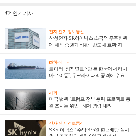
인기기사
전자·전기·정보통신
삼성전자 SK하이닉스 소극적 주주환원
에 해외 증권가 비판, "반도체 호황 지속
성 의문"
화학·에너지
로이터 "정제연료 3만 톤 한국에서 러시
아로 이동", 우크라이나의 공격에 수요 늘
어
사회
미국 법원 "트럼프 정부 풍력 프로젝트 동
결 조치는 위법", 해제 명령 내려
전자·전기·정보통신
SK하이닉스 1주당 375원 현금배당 실시,