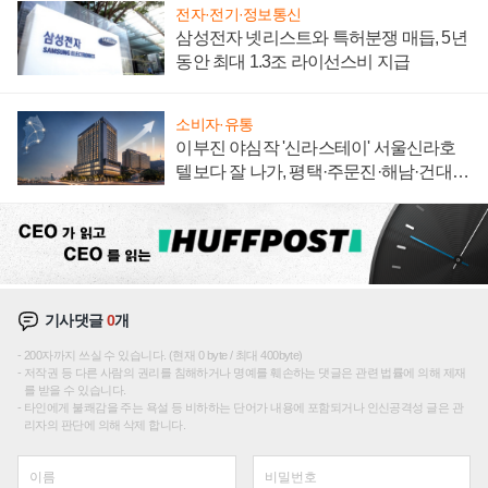
전자·전기·정보통신
삼성전자 넷리스트와 특허분쟁 매듭, 5년
동안 최대 1.3조 라이선스비 지급
소비자·유통
이부진 야심작 '신라스테이' 서울신라호
텔보다 잘 나가, 평택·주문진·해남·건대로
성장판 더 넓힌다
기사댓글
0
개
200자까지 쓰실 수 있습니다. (현재 0 byte / 최대 400byte)
저작권 등 다른 사람의 권리를 침해하거나 명예를 훼손하는 댓글은 관련 법률에 의해 제재
를 받을 수 있습니다.
타인에게 불쾌감을 주는 욕설 등 비하하는 단어가 내용에 포함되거나 인신공격성 글은 관
리자의 판단에 의해 삭제 합니다.