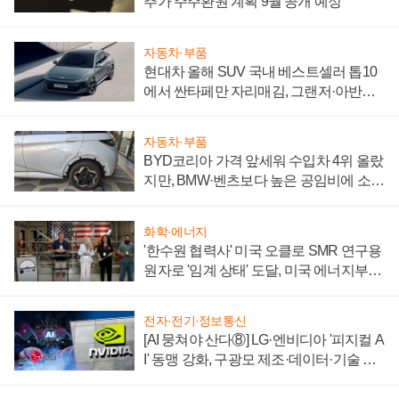
추가 주주환원 계획 9월 공개 예정
자동차·부품
현대차 올해 SUV 국내 베스트셀러 톱10
에서 싼타페만 자리매김, 그랜저·아반떼
'세단 쌍끌이'로 내수 방어
자동차·부품
BYD코리아 가격 앞세워 수입차 4위 올랐
지만, BMW·벤츠보다 높은 공임비에 소비
자 불만 폭발
화학·에너지
'한수원 협력사' 미국 오클로 SMR 연구용
원자로 '임계 상태' 도달, 미국 에너지부
"중요한 이정표"
전자·전기·정보통신
[AI 뭉쳐야 산다⑧] LG·엔비디아 '피지컬 A
I' 동맹 강화, 구광모 제조·데이터·기술 결
집해 종합 로보틱스 기업으로