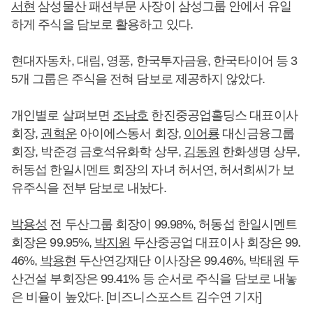
서현
삼성물산 패션부문 사장이 삼성그룹 안에서 유일
하게 주식을 담보로 활용하고 있다.
현대자동차, 대림, 영풍, 한국투자금융, 한국타이어 등 3
5개 그룹은 주식을 전혀 담보로 제공하지 않았다.
개인별로 살펴보면
조남호
한진중공업홀딩스 대표이사
회장,
권혁운
아이에스동서 회장,
이어룡
대신금융그룹
회장, 박준경 금호석유화학 상무,
김동원
한화생명 상무,
허동섭 한일시멘트 회장의 자녀 허서연, 허서희씨가 보
유주식을 전부 담보로 내놨다.
박용성
전 두산그룹 회장이 99.98%, 허동섭 한일시멘트
회장은 99.95%,
박지원
두산중공업 대표이사 회장은 99.
46%,
박용현
두산연강재단 이사장은 99.46%, 박태원 두
산건설 부회장은 99.41% 등 순서로 주식을 담보로 내놓
은 비율이 높았다. [비즈니스포스트 김수연 기자]