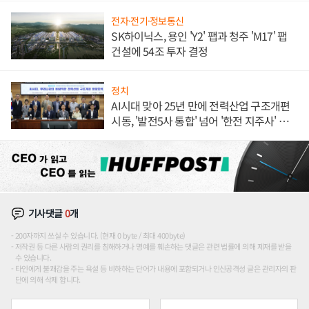
전자·전기·정보통신
SK하이닉스, 용인 'Y2' 팹과 청주 'M17' 팹
건설에 54조 투자 결정
정치
AI시대 맞아 25년 만에 전력산업 구조개편
시동, '발전5사 통합' 넘어 '한전 지주사' 재편
론도
기사댓글
0
개
200자까지 쓰실 수 있습니다. (현재 0 byte / 최대 400byte)
저작권 등 다른 사람의 권리를 침해하거나 명예를 훼손하는 댓글은 관련 법률에 의해 제재를 받을
수 있습니다.
타인에게 불쾌감을 주는 욕설 등 비하하는 단어가 내용에 포함되거나 인신공격성 글은 관리자의 판
단에 의해 삭제 합니다.