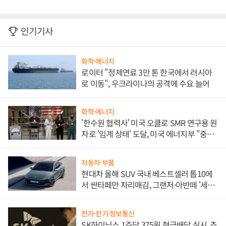
인기기사
화학·에너지
로이터 "정제연료 3만 톤 한국에서 러시아
로 이동", 우크라이나의 공격에 수요 늘어
화학·에너지
'한수원 협력사' 미국 오클로 SMR 연구용 원
자로 '임계 상태' 도달, 미국 에너지부 "중요
한 이정표"
자동차·부품
현대차 올해 SUV 국내 베스트셀러 톱10에
서 싼타페만 자리매김, 그랜저·아반떼 '세단
쌍끌이'로 내수 방어
전자·전기·정보통신
SK하이닉스 1주당 375원 현금배당 실시, 추