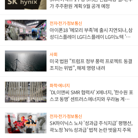
가 주주환원 계획 9월 공개 예정
전자·전기·정보통신
아이폰18 '메모리 부족'에 출시 지연되나, 삼
성디스플레이 LG디스플레이 LG이노텍 '탈
애플' 수익 다각화 속도
사회
미국 법원 "트럼프 정부 풍력 프로젝트 동결
조치는 위법", 해제 명령 내려
화학·에너지
'DL이앤씨 SMR 협력사' X에너지, '한수원 포
스코 동맹' 센트러스에너지와 우라늄 계약
체결
전자·전기·정보통신
SK하이닉스 노사 '성과급 주식지급' 평행선,
곽노정 'N% 성과급' 법적 논란 벗을지 주목