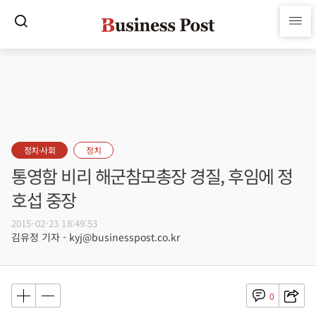
정치·사회
정치
통영함 비리 해군참모총장 경질, 후임에 정
호섭 중장
2015-02-23 18:49:53
김유정 기자 - kyj@businesspost.co.kr
0