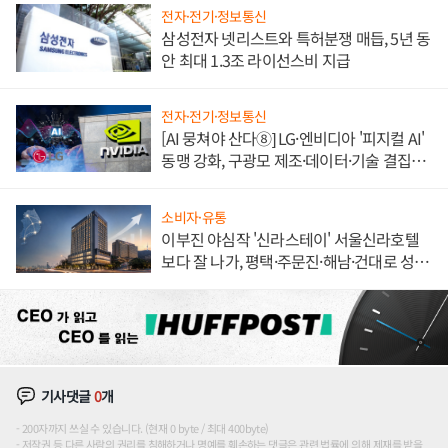
전자·전기·정보통신
삼성전자 넷리스트와 특허분쟁 매듭, 5년 동
안 최대 1.3조 라이선스비 지급
전자·전기·정보통신
[AI 뭉쳐야 산다⑧] LG·엔비디아 '피지컬 AI'
동맹 강화, 구광모 제조·데이터·기술 결집
해 종합 로보틱스 기업으로
소비자·유통
이부진 야심작 '신라스테이' 서울신라호텔
보다 잘 나가, 평택·주문진·해남·건대로 성
장판 더 넓힌다
기사댓글
0
개
200자까지 쓰실 수 있습니다. (현재 0 byte / 최대 400byte)
저작권 등 다른 사람의 권리를 침해하거나 명예를 훼손하는 댓글은 관련 법률에 의해 제재를 받을