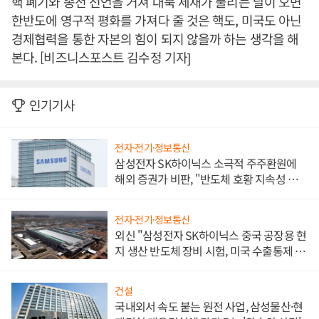
핵 폐기와 종전 선언을 거쳐 대북 제재가 풀리는 날이 오면
한반도에 영구적 평화를 가져다 줄 것은 핵도, 미국도 아닌
경제협력을 통한 자본의 힘이 되지 않을까 하는 생각을 해
본다. [비즈니스포스트 김수정 기자]
인기기사
전자·전기·정보통신
삼성전자 SK하이닉스 소극적 주주환원에
해외 증권가 비판, "반도체 호황 지속성 의
문"
전자·전기·정보통신
외신 "삼성전자 SK하이닉스 중국 공장용 현
지 생산 반도체 장비 시험, 미국 수출통제 대
비"
건설
국내외서 속도 붙는 원전 사업, 삼성물산·현