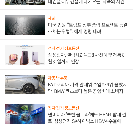
대건설·대우건설에 다가오는 '약속의 시간'
사회
미국 법원 "트럼프 정부 풍력 프로젝트 동결
조치는 위법", 해제 명령 내려
전자·전기·정보통신
삼성전자, 갤럭시Z 폴드8 사전예약 개통 8
월31일까지 연장
자동차·부품
BYD코리아 가격 앞세워 수입차 4위 올랐지
만, BMW·벤츠보다 높은 공임비에 소비자
불만 폭발
전자·전기·정보통신
엔비디아 '루빈 울트라'에도 HBM4 탑재 검
토, 삼성전자·SK하이닉스 HBM4 수율에 주
도권 갈린다