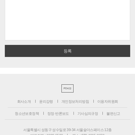
PC버전
회사소개
윤리강령
개인정보처리방침
이용자위원회
청소년보호정책
정정·반론보도
기사심의규정
불편신고
서울특별시 성동구 성수일로 39-34 서울숲더스페이스 12층