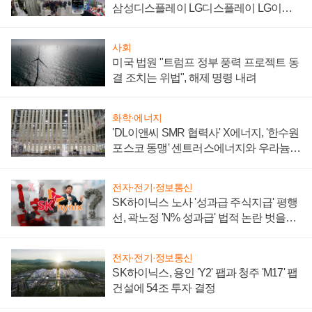
삼성디스플레이 LG디스플레이 LG이노
텍 '탈애플' 수익 다각화 속도
사회
미국 법원 "트럼프 정부 풍력 프로젝트 동
결 조치는 위법", 해제 명령 내려
화학·에너지
'DL이앤씨 SMR 협력사' X에너지, '한수원
포스코 동맹' 센트러스에너지와 우라늄
계약 체결
전자·전기·정보통신
SK하이닉스 노사 '성과급 주식지급' 평행
선, 곽노정 'N% 성과급' 법적 논란 벗을지
주목
전자·전기·정보통신
SK하이닉스, 용인 'Y2' 팹과 청주 'M17' 팹
건설에 54조 투자 결정