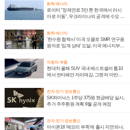
화학·에너지
로이터 "정제연료 3만 톤 한국에서 러시
아로 이동", 우크라이나의 공격에 수요 늘
어
화학·에너지
'한수원 협력사' 미국 오클로 SMR 연구용
원자로 '임계 상태' 도달, 미국 에너지부
"중요한 이정표"
자동차·부품
현대차 올해 SUV 국내 베스트셀러 톱10
에서 싼타페만 자리매김, 그랜저·아반떼
'세단 쌍끌이'로 내수 방어
전자·전기·정보통신
SK하이닉스 1주당 375원 현금배당 실시,
추가 주주환원 계획 9월 공개 예정
전자·전기·정보통신
아이폰18 '메모리 부족'에 출시 지연되나,