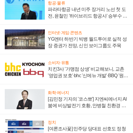
항공·물류
파라타항공 내년 미주 장거리 노선 첫 도
전, 윤철민 '하이브리드 항공사' 승부수 통
할까
인터넷·게임·콘텐츠
YG엔터 하반기 빅뱅 월드투어로 실적 성
장 증권가 전망, 신인 보이그룹도 주목
소비자·유통
치킨3사 '가맹점 상생' 비교해보니, 교촌
'영업권 보호'·bhc '신메뉴 개발'·BBQ '원가
부담'
화학·에너지
[김민정 기자의 '코스뽀'] 지엔씨에너지 AI
붐에 비상발전기 호황, 안병철 친환경 에
너지 발전전문기업 향한다
정치
[여론조사꽃] 민주당 당대표 선호도 정청