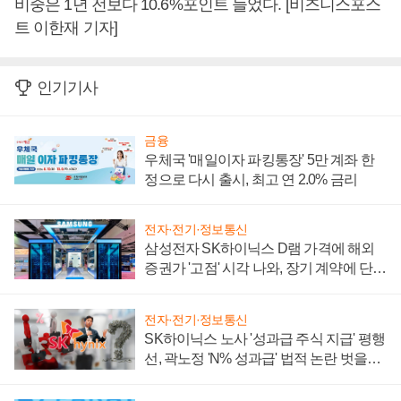
비중은 1년 전보다 10.6%포인트 늘었다. [비즈니스포스
트 이한재 기자]
인기기사
금융
우체국 '매일이자 파킹통장' 5만 계좌 한
정으로 다시 출시, 최고 연 2.0% 금리
전자·전기·정보통신
삼성전자 SK하이닉스 D램 가격에 해외
증권가 '고점' 시각 나와, 장기 계약에 단점
부각
전자·전기·정보통신
SK하이닉스 노사 '성과급 주식 지급' 평행
선, 곽노정 'N% 성과급' 법적 논란 벗을지
주목