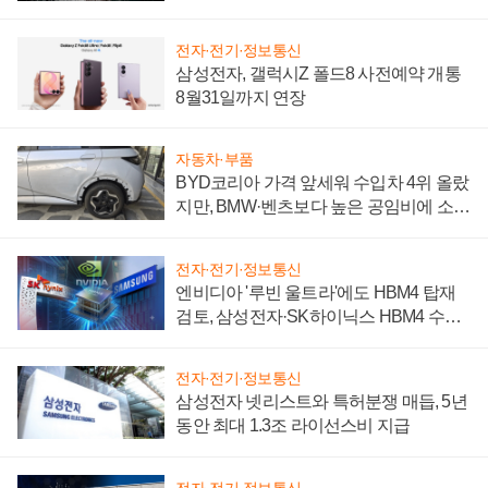
전자·전기·정보통신
삼성전자, 갤럭시Z 폴드8 사전예약 개통
8월31일까지 연장
자동차·부품
BYD코리아 가격 앞세워 수입차 4위 올랐
지만, BMW·벤츠보다 높은 공임비에 소비
자 불만 폭발
전자·전기·정보통신
엔비디아 '루빈 울트라'에도 HBM4 탑재
검토, 삼성전자·SK하이닉스 HBM4 수율
에 주도권 갈린다
전자·전기·정보통신
삼성전자 넷리스트와 특허분쟁 매듭, 5년
동안 최대 1.3조 라이선스비 지급