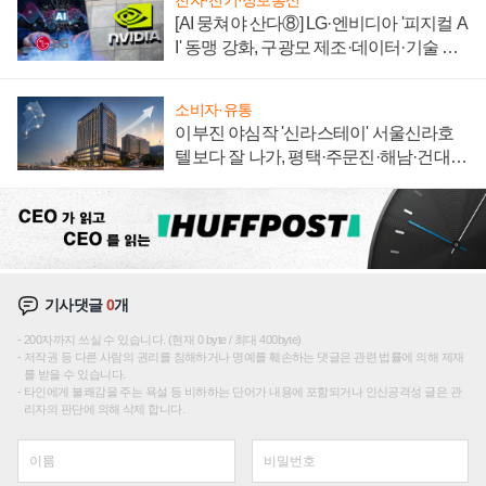
전자·전기·정보통신
[AI 뭉쳐야 산다⑧] LG·엔비디아 '피지컬 A
I' 동맹 강화, 구광모 제조·데이터·기술 결
집해 종합 로보틱스 기업으로
소비자·유통
이부진 야심작 '신라스테이' 서울신라호
텔보다 잘 나가, 평택·주문진·해남·건대로
성장판 더 넓힌다
기사댓글
0
개
200자까지 쓰실 수 있습니다. (현재 0 byte / 최대 400byte)
저작권 등 다른 사람의 권리를 침해하거나 명예를 훼손하는 댓글은 관련 법률에 의해 제재
를 받을 수 있습니다.
타인에게 불쾌감을 주는 욕설 등 비하하는 단어가 내용에 포함되거나 인신공격성 글은 관
리자의 판단에 의해 삭제 합니다.