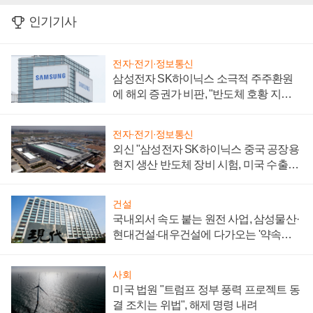
인기기사
전자·전기·정보통신
삼성전자 SK하이닉스 소극적 주주환원
에 해외 증권가 비판, "반도체 호황 지속
성 의문"
전자·전기·정보통신
외신 "삼성전자 SK하이닉스 중국 공장용
현지 생산 반도체 장비 시험, 미국 수출통
제 대비"
건설
국내외서 속도 붙는 원전 사업, 삼성물산·
현대건설·대우건설에 다가오는 '약속의
시간'
사회
미국 법원 "트럼프 정부 풍력 프로젝트 동
결 조치는 위법", 해제 명령 내려