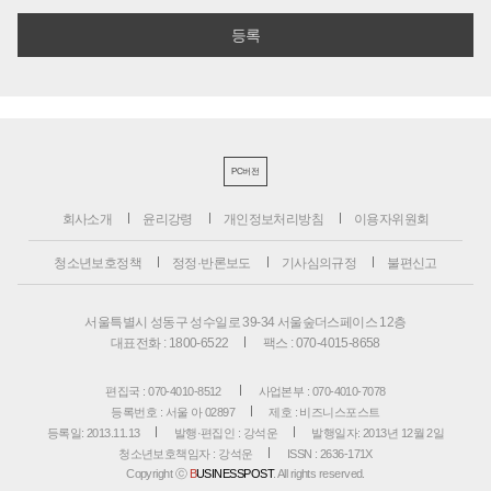
PC버전
회사소개
윤리강령
개인정보처리방침
이용자위원회
청소년보호정책
정정·반론보도
기사심의규정
불편신고
서울특별시 성동구 성수일로 39-34 서울숲더스페이스 12층
대표전화 : 1800-6522
팩스 : 070-4015-8658
편집국 : 070-4010-8512
사업본부 : 070-4010-7078
등록번호 : 서울 아 02897
제호 : 비즈니스포스트
등록일: 2013.11.13
발행·편집인 : 강석운
발행일자: 2013년 12월 2일
청소년보호책임자 : 강석운
ISSN : 2636-171X
Copyright ⓒ
B
USINESSPOST
. All rights reserved.