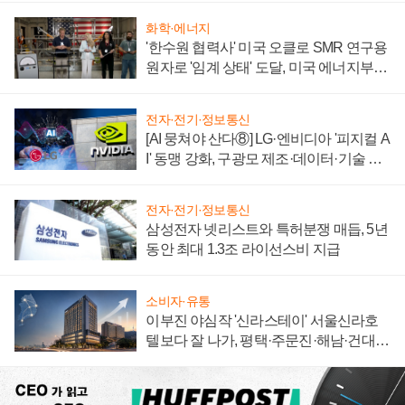
화학·에너지
'한수원 협력사' 미국 오클로 SMR 연구용
원자로 '임계 상태' 도달, 미국 에너지부
"중요한 이정표"
전자·전기·정보통신
[AI 뭉쳐야 산다⑧] LG·엔비디아 '피지컬 A
I' 동맹 강화, 구광모 제조·데이터·기술 결
집해 종합 로보틱스 기업으로
전자·전기·정보통신
삼성전자 넷리스트와 특허분쟁 매듭, 5년
동안 최대 1.3조 라이선스비 지급
소비자·유통
이부진 야심작 '신라스테이' 서울신라호
텔보다 잘 나가, 평택·주문진·해남·건대로
성장판 더 넓힌다