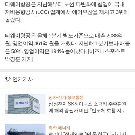
티웨이항공은 지난해부터 노선 다변화에 힘입어 국내
저비용항공사(LCC) 업계에서 에어부산을 제치고 3위에
올랐다.
티웨이항공은 올해 1분기 별도기준으로 매출 2038억
원, 영업이익 461억 원을 거뒀다. 지난해 1분기보다 매출
은 50%, 영업이익은 194% 늘어났다. [비즈니스포스트
박경훈 기자]
인기기사
전자·전기·정보통신
삼성전자 SK하이닉스 소극적 주주환원
에 해외 증권가 비판, "반도체 호황 지속
성 의문"
화학·에너지
로이터 "정제연료 3만 톤 한국에서 러시