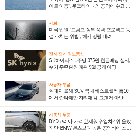
아로 이동", 우크라이나의 공격에 수요 늘
어
사회
미국 법원 "트럼프 정부 풍력 프로젝트 동
결 조치는 위법", 해제 명령 내려
전자·전기·정보통신
SK하이닉스 1주당 375원 현금배당 실시,
추가 주주환원 계획 9월 공개 예정
자동차·부품
현대차 올해 SUV 국내 베스트셀러 톱10
에서 싼타페만 자리매김, 그랜저·아반떼
'세단 쌍끌이'로 내수 방어
자동차·부품
BYD코리아 가격 앞세워 수입차 4위 올랐
지만, BMW·벤츠보다 높은 공임비에 소비
자 불만 폭발