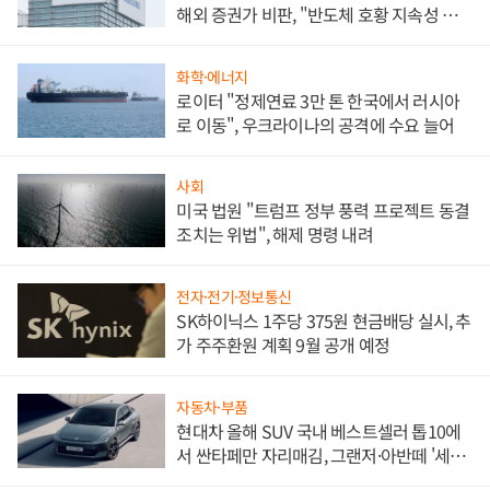
해외 증권가 비판, "반도체 호황 지속성 의
문"
화학·에너지
로이터 "정제연료 3만 톤 한국에서 러시아
로 이동", 우크라이나의 공격에 수요 늘어
사회
미국 법원 "트럼프 정부 풍력 프로젝트 동결
조치는 위법", 해제 명령 내려
전자·전기·정보통신
SK하이닉스 1주당 375원 현금배당 실시, 추
가 주주환원 계획 9월 공개 예정
자동차·부품
현대차 올해 SUV 국내 베스트셀러 톱10에
서 싼타페만 자리매김, 그랜저·아반떼 '세단
쌍끌이'로 내수 방어