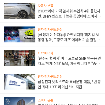
자동차·부품
BYD코리아 가격 앞세워 수입차 4위 올랐지
만, BMW·벤츠보다 높은 공임비에 소비자
불만 폭발
전자·전기·정보통신
[AI 뭉쳐야 산다⑧] LG·엔비디아 '피지컬 AI'
동맹 강화, 구광모 제조·데이터·기술 결집
해 종합 로보틱스 기업으로
화학·에너지
'한수원 협력사' 미국 오클로 SMR 연구용 원
자로 '임계 상태' 도달, 미국 에너지부 "중요
한 이정표"
전자·전기·정보통신
삼성전자 넷리스트와 특허분쟁 매듭, 5년 동
안 최대 1.3조 라이선스비 지급
소비자·유통