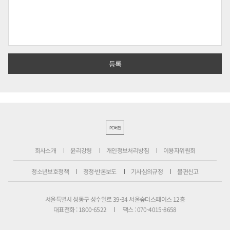
PC버전
회사소개
윤리강령
개인정보처리방침
이용자위원회
청소년보호정책
정정·반론보도
기사심의규정
불편신고
서울특별시 성동구 성수일로 39-34 서울숲더스페이스 12층
대표전화 : 1800-6522
팩스 : 070-4015-8658