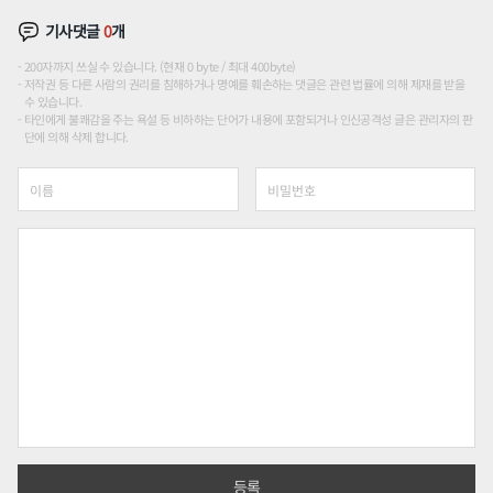
기사댓글
0
개
200자까지 쓰실 수 있습니다. (현재 0 byte / 최대 400byte)
저작권 등 다른 사람의 권리를 침해하거나 명예를 훼손하는 댓글은 관련 법률에 의해 제재를 받을
수 있습니다.
타인에게 불쾌감을 주는 욕설 등 비하하는 단어가 내용에 포함되거나 인신공격성 글은 관리자의 판
단에 의해 삭제 합니다.