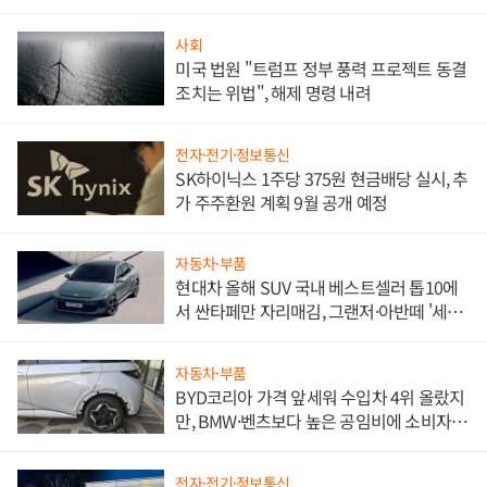
사회
미국 법원 "트럼프 정부 풍력 프로젝트 동결
조치는 위법", 해제 명령 내려
전자·전기·정보통신
SK하이닉스 1주당 375원 현금배당 실시, 추
가 주주환원 계획 9월 공개 예정
자동차·부품
현대차 올해 SUV 국내 베스트셀러 톱10에
서 싼타페만 자리매김, 그랜저·아반떼 '세단
쌍끌이'로 내수 방어
자동차·부품
BYD코리아 가격 앞세워 수입차 4위 올랐지
만, BMW·벤츠보다 높은 공임비에 소비자
불만 폭발
전자·전기·정보통신