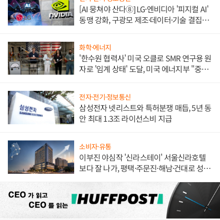
[AI 뭉쳐야 산다⑧] LG·엔비디아 '피지컬 AI'
동맹 강화, 구광모 제조·데이터·기술 결집
해 종합 로보틱스 기업으로
화학·에너지
'한수원 협력사' 미국 오클로 SMR 연구용 원
자로 '임계 상태' 도달, 미국 에너지부 "중요
한 이정표"
전자·전기·정보통신
삼성전자 넷리스트와 특허분쟁 매듭, 5년 동
안 최대 1.3조 라이선스비 지급
소비자·유통
이부진 야심작 '신라스테이' 서울신라호텔
보다 잘 나가, 평택·주문진·해남·건대로 성
장판 더 넓힌다