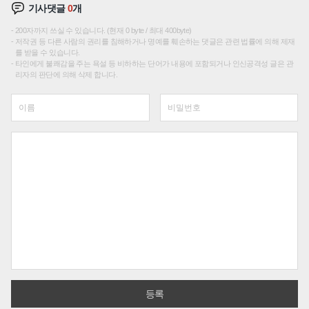
기사댓글
0
개
200자까지 쓰실 수 있습니다. (현재 0 byte / 최대 400byte)
저작권 등 다른 사람의 권리를 침해하거나 명예를 훼손하는 댓글은 관련 법률에 의해 제재
를 받을 수 있습니다.
타인에게 불쾌감을 주는 욕설 등 비하하는 단어가 내용에 포함되거나 인신공격성 글은 관
리자의 판단에 의해 삭제 합니다.