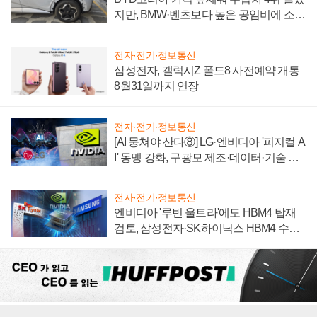
지만, BMW·벤츠보다 높은 공임비에 소비
자 불만 폭발
전자·전기·정보통신
삼성전자, 갤럭시Z 폴드8 사전예약 개통
8월31일까지 연장
전자·전기·정보통신
[AI 뭉쳐야 산다⑧] LG·엔비디아 '피지컬 A
I' 동맹 강화, 구광모 제조·데이터·기술 결
집해 종합 로보틱스 기업으로
전자·전기·정보통신
엔비디아 '루빈 울트라'에도 HBM4 탑재
검토, 삼성전자·SK하이닉스 HBM4 수율
에 주도권 갈린다