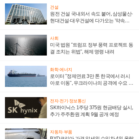
건설
원전 건설 국내외서 속도 붙어, 삼성물산·
현대건설·대우건설에 다가오는 '약속의
시간'
사회
미국 법원 "트럼프 정부 풍력 프로젝트 동
결 조치는 위법", 해제 명령 내려
화학·에너지
로이터 "정제연료 3만 톤 한국에서 러시
아로 이동", 우크라이나의 공격에 수요 늘
어
전자·전기·정보통신
SK하이닉스 1주당 375원 현금배당 실시,
추가 주주환원 계획 9월 공개 예정
자동차·부품
BYD코리아 가격 앞세워 수입차 4위 올랐