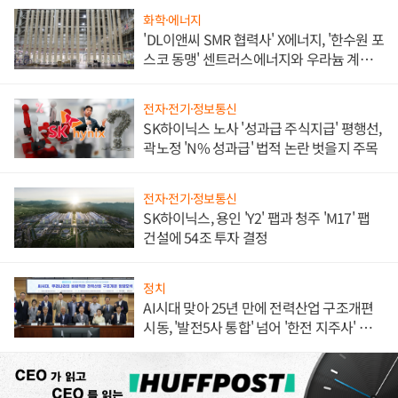
화학·에너지
'DL이앤씨 SMR 협력사' X에너지, '한수원 포
스코 동맹' 센트러스에너지와 우라늄 계약
체결
전자·전기·정보통신
SK하이닉스 노사 '성과급 주식지급' 평행선,
곽노정 'N% 성과급' 법적 논란 벗을지 주목
전자·전기·정보통신
SK하이닉스, 용인 'Y2' 팹과 청주 'M17' 팹
건설에 54조 투자 결정
정치
AI시대 맞아 25년 만에 전력산업 구조개편
시동, '발전5사 통합' 넘어 '한전 지주사' 재편
론도