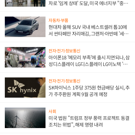
자로 '임계 상태' 도달, 미국 에너지부 "중요
한 이정표"
자동차·부품
현대차 올해 SUV 국내 베스트셀러 톱10에
서 싼타페만 자리매김, 그랜저·아반떼 '세단
쌍끌이'로 내수 방어
전자·전기·정보통신
아이폰18 '메모리 부족'에 출시 지연되나, 삼
성디스플레이 LG디스플레이 LG이노텍 '탈
애플' 수익 다각화 속도
전자·전기·정보통신
SK하이닉스 1주당 375원 현금배당 실시, 추
가 주주환원 계획 9월 공개 예정
사회
미국 법원 "트럼프 정부 풍력 프로젝트 동결
조치는 위법", 해제 명령 내려