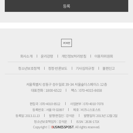
PC버전
회사소개
윤리강령
개인정보처리방침
이용자위원회
청소년보호정책
정정·반론보도
기사심의규정
불편신고
서울특별시 성동구 성수일로 39-34 서울숲더스페이스 12층
대표전화 : 1800-6522
팩스 : 070-4015-8658
편집국 : 070-4010-8512
사업본부 : 070-4010-7078
등록번호 : 서울 아 02897
제호 : 비즈니스포스트
등록일: 2013.11.13
발행·편집인 : 강석운
발행일자: 2013년 12월 2일
청소년보호책임자 : 강석운
ISSN : 2636-171X
Copyright ⓒ
B
USINESSPOST
. All rights reserved.