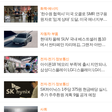
화학·에너지
'한수원 협력사' 미국 오클로 SMR 연구용
원자로 '임계 상태' 도달, 미국 에너지부
"중요한 이정표"
자동차·부품
현대차 올해 SUV 국내 베스트셀러 톱10
에서 싼타페만 자리매김, 그랜저·아반떼
'세단 쌍끌이'로 내수 방어
전자·전기·정보통신
아이폰18 '메모리 부족'에 출시 지연되나,
삼성디스플레이 LG디스플레이 LG이노
텍 '탈애플' 수익 다각화 속도
전자·전기·정보통신
SK하이닉스 1주당 375원 현금배당 실시,
추가 주주환원 계획 9월 공개 예정
사회