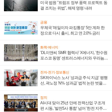
미국 법원 "트럼프 정부 풍력 프로젝트 동
결 조치는 위법", 해제 명령 내려
금융
우체국 '매일이자 파킹통장' 5만 계좌 한
정으로 다시 출시, 최고 연 2.0% 금리
화학·에너지
'DL이앤씨 SMR 협력사' X에너지, '한수원
포스코 동맹' 센트러스에너지와 우라늄
계약 체결
전자·전기·정보통신
SK하이닉스 노사 '성과급 주식 지급' 평행
선, 곽노정 'N% 성과급' 법적 논란 벗을지
주목
정치
AI시대 맞아 25년 만에 전력산업 구조개
편 시동, '발전5사 통합' 넘어 '한전 지주사'