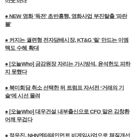
아웃'하나
● NEW 영화 '독전' 초반흥행, 영화사업 부진탈출 '파란
불'
● 커지는 궐련형 전자담배시장, KT&G '릴' 만드는 이엠
텍도 수혜 확대
● [오늘Who] 금감원장 자리는 가시방석, 윤석헌도 피하
지 못했다
● 북미회담 취소 선택한 뒤 트럼프 자서전 ‘거래의 기
술’에 시선 몰려
● [오늘Who] 대우건설 내부출신으로 CFO 맡은 김창환
어깨 무겁다
● 정우진, NHN엔터테인먼트 비게임사업으로 체질개선