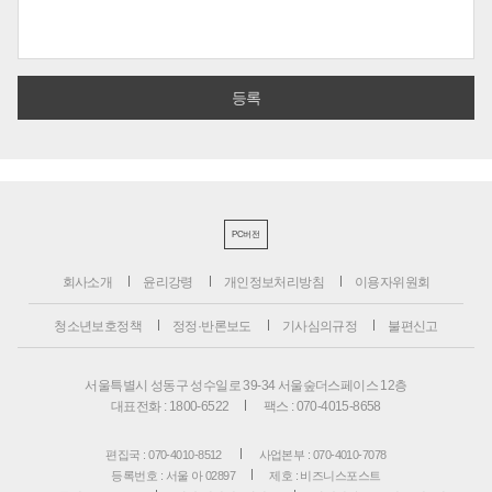
PC버전
회사소개
윤리강령
개인정보처리방침
이용자위원회
청소년보호정책
정정·반론보도
기사심의규정
불편신고
서울특별시 성동구 성수일로 39-34 서울숲더스페이스 12층
대표전화 : 1800-6522
팩스 : 070-4015-8658
편집국 : 070-4010-8512
사업본부 : 070-4010-7078
등록번호 : 서울 아 02897
제호 : 비즈니스포스트