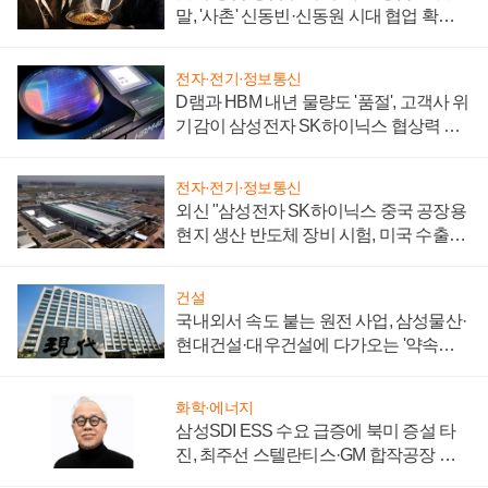
말, '사촌' 신동빈·신동원 시대 협업 확대
일로
전자·전기·정보통신
D램과 HBM 내년 물량도 '품절', 고객사 위
기감이 삼성전자 SK하이닉스 협상력 더
키워
전자·전기·정보통신
외신 "삼성전자 SK하이닉스 중국 공장용
현지 생산 반도체 장비 시험, 미국 수출통
제 대비"
건설
국내외서 속도 붙는 원전 사업, 삼성물산·
현대건설·대우건설에 다가오는 '약속의
시간'
화학·에너지
삼성SDI ESS 수요 급증에 북미 증설 타
진, 최주선 스텔란티스·GM 합작공장 건
설 재추진하나