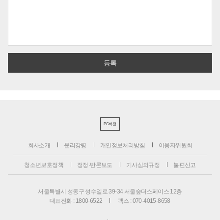
PC버전
회사소개
윤리강령
개인정보처리방침
이용자위원회
청소년보호정책
정정·반론보도
기사심의규정
불편신고
서울특별시 성동구 성수일로 39-34 서울숲더스페이스 12층
대표전화 : 1800-6522
팩스 : 070-4015-8658