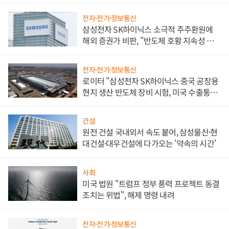
전자·전기·정보통신
삼성전자 SK하이닉스 소극적 주주환원에
해외 증권가 비판, "반도체 호황 지속성 의
문"
전자·전기·정보통신
로이터 "삼성전자 SK하이닉스 중국 공장용
현지 생산 반도체 장비 시험, 미국 수출통제
대비"
건설
원전 건설 국내외서 속도 붙어, 삼성물산·현
대건설·대우건설에 다가오는 '약속의 시간'
사회
미국 법원 "트럼프 정부 풍력 프로젝트 동결
조치는 위법", 해제 명령 내려
전자·전기·정보통신