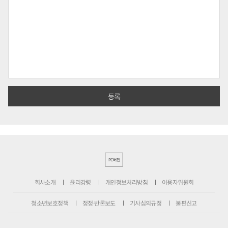
PC버전
회사소개
윤리강령
개인정보처리방침
이용자위원회
청소년보호정책
정정·반론보도
기사심의규정
불편신고