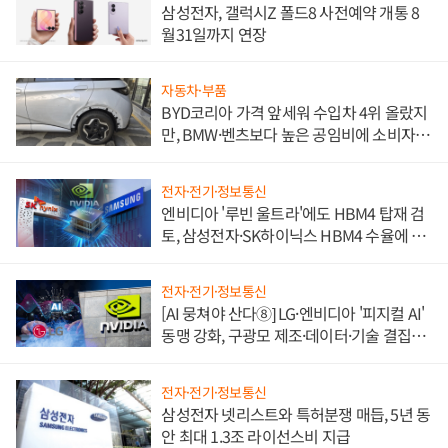
삼성전자, 갤럭시Z 폴드8 사전예약 개통 8
월31일까지 연장
자동차·부품
BYD코리아 가격 앞세워 수입차 4위 올랐지
만, BMW·벤츠보다 높은 공임비에 소비자
불만 폭발
전자·전기·정보통신
엔비디아 '루빈 울트라'에도 HBM4 탑재 검
토, 삼성전자·SK하이닉스 HBM4 수율에 주
도권 갈린다
전자·전기·정보통신
[AI 뭉쳐야 산다⑧] LG·엔비디아 '피지컬 AI'
동맹 강화, 구광모 제조·데이터·기술 결집
해 종합 로보틱스 기업으로
전자·전기·정보통신
삼성전자 넷리스트와 특허분쟁 매듭, 5년 동
안 최대 1.3조 라이선스비 지급