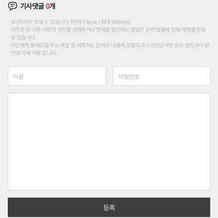
기사댓글
0
개
200자까지 쓰실 수 있습니다. (현재 0 byte / 최대 400byte)
저작권 등 다른 사람의 권리를 침해하거나 명예를 훼손하는 댓글은 관련 법률에 의해 제재를 받을
수 있습니다.
타인에게 불쾌감을 주는 욕설 등 비하하는 단어가 내용에 포함되거나 인신공격성 글은 관리자의 판
단에 의해 삭제 합니다.