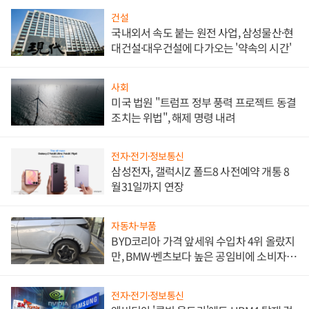
건설
국내외서 속도 붙는 원전 사업, 삼성물산·현
대건설·대우건설에 다가오는 '약속의 시간'
사회
미국 법원 "트럼프 정부 풍력 프로젝트 동결
조치는 위법", 해제 명령 내려
전자·전기·정보통신
삼성전자, 갤럭시Z 폴드8 사전예약 개통 8
월31일까지 연장
자동차·부품
BYD코리아 가격 앞세워 수입차 4위 올랐지
만, BMW·벤츠보다 높은 공임비에 소비자
불만 폭발
전자·전기·정보통신