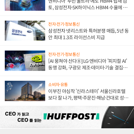
엔비디아 '루빈 울트라'에도 HBM4 탑재 검
토, 삼성전자·SK하이닉스 HBM4 수율에 주
도권 갈린다
전자·전기·정보통신
삼성전자 넷리스트와 특허분쟁 매듭, 5년 동
안 최대 1.3조 라이선스비 지급
전자·전기·정보통신
[AI 뭉쳐야 산다⑧] LG·엔비디아 '피지컬 AI'
동맹 강화, 구광모 제조·데이터·기술 결집
해 종합 로보틱스 기업으로
소비자·유통
이부진 야심작 '신라스테이' 서울신라호텔
보다 잘 나가, 평택·주문진·해남·건대로 성
장판 더 넓힌다