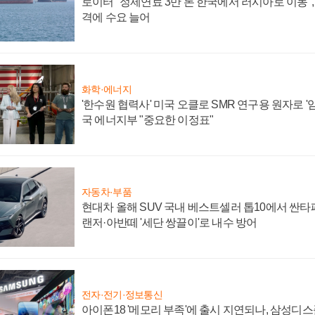
로이터 "정제연료 3만 톤 한국에서 러시아로 이동"
격에 수요 늘어
화학·에너지
'한수원 협력사' 미국 오클로 SMR 연구용 원자로 '임
국 에너지부 "중요한 이정표"
자동차·부품
현대차 올해 SUV 국내 베스트셀러 톱10에서 싼타
랜저·아반떼 '세단 쌍끌이'로 내수 방어
전자·전기·정보통신
아이폰18 '메모리 부족'에 출시 지연되나, 삼성디