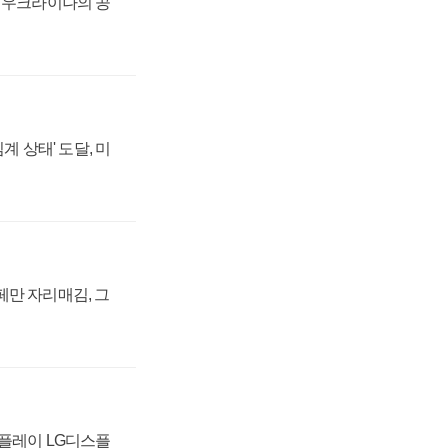
, 우크라이나의 공
계 상태' 도달, 미
페만 자리매김, 그
스플레이 LG디스플