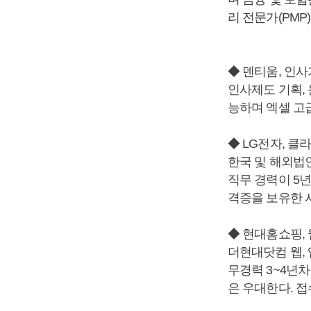
리 전문가(PMP
◆ 덴티움, 인
인사제도 기획, 
능하며 엑셀 고
◆ LG전자, 
한국 및 해외법
직무 경력이 5
격증을 보유한 사
◆ 현대홈쇼핑,
더현대닷컴 웹, 
무경력 3~4년
은 우대한다. 접