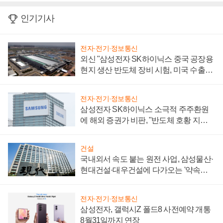
인기기사
전자·전기·정보통신
외신 "삼성전자 SK하이닉스 중국 공장용
현지 생산 반도체 장비 시험, 미국 수출통
제 대비"
전자·전기·정보통신
삼성전자 SK하이닉스 소극적 주주환원
에 해외 증권가 비판, "반도체 호황 지속
성 의문"
건설
국내외서 속도 붙는 원전 사업, 삼성물산·
현대건설·대우건설에 다가오는 '약속의
시간'
전자·전기·정보통신
삼성전자, 갤럭시Z 폴드8 사전예약 개통
8월31일까지 연장