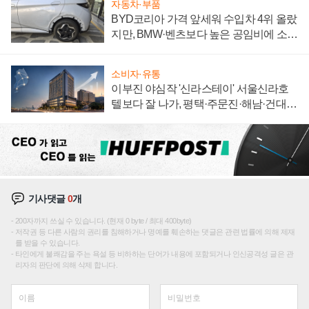
자동차·부품
BYD코리아 가격 앞세워 수입차 4위 올랐
지만, BMW·벤츠보다 높은 공임비에 소비
자 불만 폭발
소비자·유통
이부진 야심작 '신라스테이' 서울신라호
텔보다 잘 나가, 평택·주문진·해남·건대로
성장판 더 넓힌다
기사댓글
0
개
200자까지 쓰실 수 있습니다. (현재 0 byte / 최대 400byte)
저작권 등 다른 사람의 권리를 침해하거나 명예를 훼손하는 댓글은 관련 법률에 의해 제재
를 받을 수 있습니다.
타인에게 불쾌감을 주는 욕설 등 비하하는 단어가 내용에 포함되거나 인신공격성 글은 관
리자의 판단에 의해 삭제 합니다.