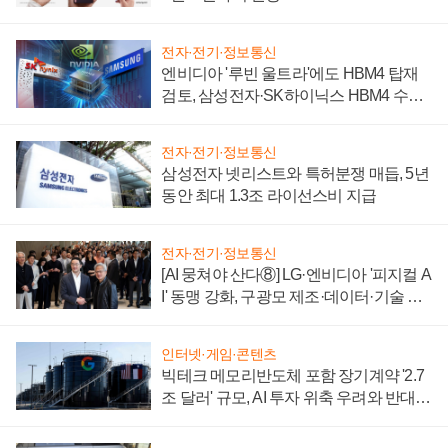
전자·전기·정보통신
엔비디아 '루빈 울트라'에도 HBM4 탑재
검토, 삼성전자·SK하이닉스 HBM4 수율
에 주도권 갈린다
전자·전기·정보통신
삼성전자 넷리스트와 특허분쟁 매듭, 5년
동안 최대 1.3조 라이선스비 지급
전자·전기·정보통신
[AI 뭉쳐야 산다⑧] LG·엔비디아 '피지컬 A
I' 동맹 강화, 구광모 제조·데이터·기술 결
집해 종합 로보틱스 기업으로
인터넷·게임·콘텐츠
빅테크 메모리반도체 포함 장기계약 '2.7
조 달러' 규모, AI 투자 위축 우려와 반대
신호