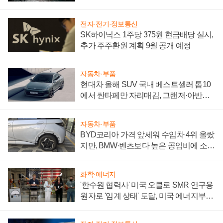
전자·전기·정보통신
SK하이닉스 1주당 375원 현금배당 실시,
추가 주주환원 계획 9월 공개 예정
자동차·부품
현대차 올해 SUV 국내 베스트셀러 톱10
에서 싼타페만 자리매김, 그랜저·아반떼
'세단 쌍끌이'로 내수 방어
자동차·부품
BYD코리아 가격 앞세워 수입차 4위 올랐
지만, BMW·벤츠보다 높은 공임비에 소비
자 불만 폭발
화학·에너지
'한수원 협력사' 미국 오클로 SMR 연구용
원자로 '임계 상태' 도달, 미국 에너지부
"중요한 이정표"