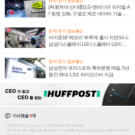
전자·전기·정보통신
[AI 뭉쳐야 산다⑧] LG·엔비디아 '피지컬 A
I' 동맹 강화, 구광모 제조·데이터·기술 결
집해 종합 로보틱스 기업으로
전자·전기·정보통신
아이폰18 '메모리 부족'에 출시 지연되나,
삼성디스플레이 LG디스플레이 LG이노
텍 '탈애플' 수익 다각화 속도
전자·전기·정보통신
삼성전자 넷리스트와 특허분쟁 매듭, 5년
동안 최대 1.3조 라이선스비 지급
기사댓글
0
개
200자까지 쓰실 수 있습니다. (현재 0 byte / 최대 400byte)
저작권 등 다른 사람의 권리를 침해하거나 명예를 훼손하는 댓글은 관련 법률에 의해 제재