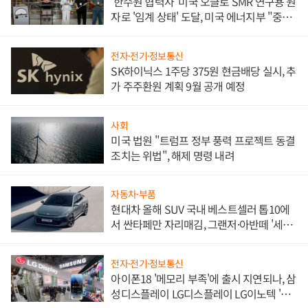
'한수원 협력사' 미국 오클로 SMR 연구용 원
자로 '임계 상태' 도달, 미국 에너지부 "중요
한 이정표"
전자·전기·정보통신
SK하이닉스 1주당 375원 현금배당 실시, 추
가 주주환원 계획 9월 공개 예정
사회
미국 법원 "트럼프 정부 풍력 프로젝트 동결
조치는 위법", 해제 명령 내려
자동차·부품
현대차 올해 SUV 국내 베스트셀러 톱10에
서 싼타페만 자리매김, 그랜저·아반떼 '세단
쌍끌이'로 내수 방어
전자·전기·정보통신
아이폰18 '메모리 부족'에 출시 지연되나, 삼
성디스플레이 LG디스플레이 LG이노텍 '탈