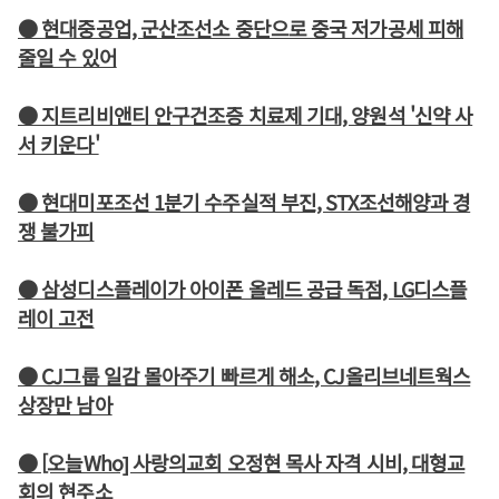
● 현대중공업, 군산조선소 중단으로 중국 저가공세 피해
줄일 수 있어
● 지트리비앤티 안구건조증 치료제 기대, 양원석 '신약 사
서 키운다'
● 현대미포조선 1분기 수주실적 부진, STX조선해양과 경
쟁 불가피
● 삼성디스플레이가 아이폰 올레드 공급 독점, LG디스플
레이 고전
● CJ그룹 일감 몰아주기 빠르게 해소, CJ올리브네트웍스
상장만 남아
● [오늘Who] 사랑의교회 오정현 목사 자격 시비, 대형교
회의 현주소