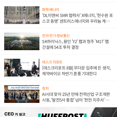
애플' 수익 다각화 속도
화학·에너지
'DL이앤씨 SMR 협력사' X에너지, '한수원 포
스코 동맹' 센트러스에너지와 우라늄 계약
체결
전자·전기·정보통신
SK하이닉스, 용인 'Y2' 팹과 청주 'M17' 팹
건설에 54조 투자 결정
데스크 리포트
[데스크리포트 8월] 무더운 입추에 든 생각,
제약바이오 하반기 훈풍 기대한다
정치
AI시대 맞아 25년 만에 전력산업 구조개편
시동, '발전5사 통합' 넘어 '한전 지주사' 재편
론도