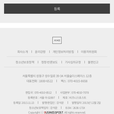
PC버전
회사소개
윤리강령
개인정보처리방침
이용자위원회
청소년보호정책
정정·반론보도
기사심의규정
불편신고
서울특별시 성동구 성수일로 39-34 서울숲더스페이스 12층
대표전화 : 1800-6522
팩스 : 070-4015-8658
편집국 : 070-4010-8512
사업본부 : 070-4010-7078
등록번호 : 서울 아 02897
제호 : 비즈니스포스트
등록일: 2013.11.13
발행·편집인 : 강석운
발행일자: 2013년 12월 2일
청소년보호책임자 : 강석운
ISSN : 2636-171X
Copyright ⓒ
B
USINESSPOST
. All rights reserved.