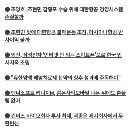
● 조양호, 조현민 갑횡포 수습 위해 대한항공 경영시스템
손질할까
● 조현민 탓에 대한항공 불매운동 조짐, 아시아나항공 반
사이익 볼까
● 외신, 삼성전자 ‘인터넷 안 되는 스마트폰’으로 한국 입
시지옥 조명
● "유한양행 폐암치료제 신약의 향후 성과에 주목해야"
● 엔씨소프트 리니지M, 검은사막모바일 나온 뒤에도 흔들
림 없어
● 컨버즈 바이오회사 투자 확대, 곽종윤 제지회사에서 무
한변신