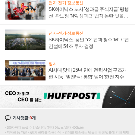
전자·전기·정보통신
SK하이닉스 노사 '성과급 주식지급' 평행
선, 곽노정 'N% 성과급' 법적 논란 벗을지
주목
전자·전기·정보통신
SK하이닉스, 용인 'Y2' 팹과 청주 'M17' 팹
건설에 54조 투자 결정
정치
AI시대 맞아 25년 만에 전력산업 구조개
편 시동, '발전5사 통합' 넘어 '한전 지주사'
재편론도
기사댓글
0
개
200자까지 쓰실 수 있습니다. (현재 0 byte / 최대 400byte)
저작권 등 다른 사람의 권리를 침해하거나 명예를 훼손하는 댓글은 관련 법률에 의해 제재