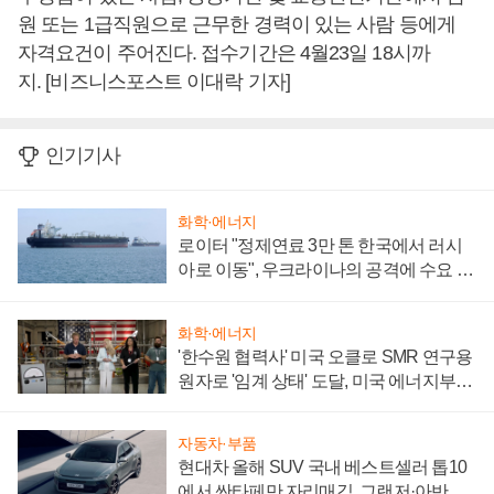
원 또는 1급직원으로 근무한 경력이 있는 사람 등에게
자격요건이 주어진다. 접수기간은 4월23일 18시까
지. [비즈니스포스트 이대락 기자]
인기기사
화학·에너지
로이터 "정제연료 3만 톤 한국에서 러시
아로 이동", 우크라이나의 공격에 수요 늘
어
화학·에너지
'한수원 협력사' 미국 오클로 SMR 연구용
원자로 '임계 상태' 도달, 미국 에너지부
"중요한 이정표"
자동차·부품
현대차 올해 SUV 국내 베스트셀러 톱10
에서 싼타페만 자리매김, 그랜저·아반떼