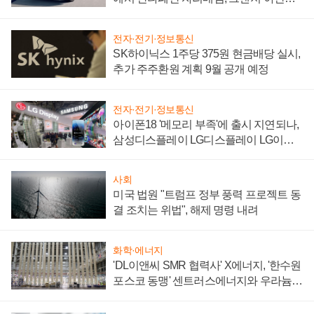
'세단 쌍끌이'로 내수 방어
전자·전기·정보통신
SK하이닉스 1주당 375원 현금배당 실시,
추가 주주환원 계획 9월 공개 예정
전자·전기·정보통신
아이폰18 '메모리 부족'에 출시 지연되나,
삼성디스플레이 LG디스플레이 LG이노
텍 '탈애플' 수익 다각화 속도
사회
미국 법원 "트럼프 정부 풍력 프로젝트 동
결 조치는 위법", 해제 명령 내려
화학·에너지
'DL이앤씨 SMR 협력사' X에너지, '한수원
포스코 동맹' 센트러스에너지와 우라늄
계약 체결