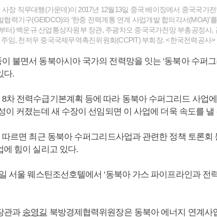
사장 직무대행(가운데)이 2017년 12월13일 중국 베이징에서 중국국가전망(
력기구(GEIDCO)와 ‘한중 전력계통 연계 사업개발 합의각서(MOA)’를
왼쪽부터) 백운규 산업통상자원부 장관, 주광차오 중국국가전망 부총공정사, 
국 주임, 천저우 중국국제무역촉진위원회(CCPIT) 부회장. <한국전력공사>
이 불면서 동북아시아 국가의 전력망을 잇는 ‘동북아 수퍼그
있다.
8차 전력수급기본계획 등에 따라 동북아 수퍼그리드 사업에
성이 커졌는데 새 수장이 선임되면 이 사업에 더욱 속도를 낼
에 따르면 최근 동북아 수퍼그리드사업과 관련한 정책 토론회 
업에 힘이 실리고 있다.
0일 서울 웨스틴조선호텔에서 ‘동북아 가스 파이프라인과 전
장관과
송영길
북방경제협력위원장은 동북아 에너지 연계사업