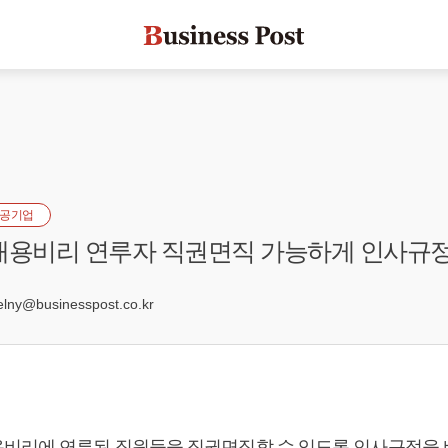
공기업
채용비리 연루자 직권면직 가능하게 인사규정
6
ny@businesspost.co.kr
비리에 연루된 직원들을 직권면직할 수 있도록 인사규정을 