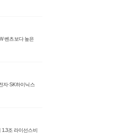
MW·벤츠보다 높은
성전자·SK하이닉스
 1.3조 라이선스비