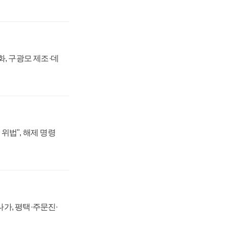
강화, 구광모 제조·데
위법", 해제 명령
가, 평택·주문진·