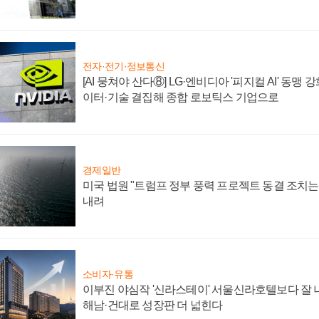
전자·전기·정보통신
[AI 뭉쳐야 산다⑧] LG·엔비디아 '피지컬 AI' 동맹 
이터·기술 결집해 종합 로보틱스 기업으로
경제일반
미국 법원 "트럼프 정부 풍력 프로젝트 동결 조치는 
내려
소비자·유통
이부진 야심작 '신라스테이' 서울신라호텔보다 잘 나
해남·건대로 성장판 더 넓힌다