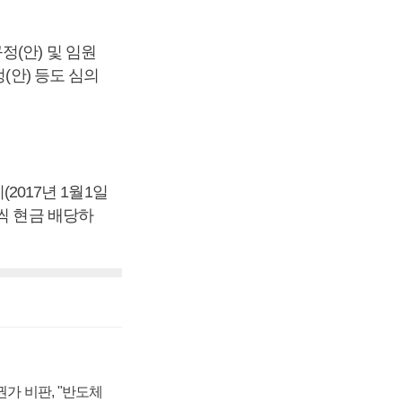
(안) 및 임원
(안) 등도 심의
(2017년 1월1일
씩 현금 배당하
가 비판, "반도체