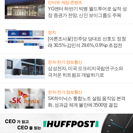
인터넷·게임·콘텐츠
YG엔터 하반기 빅뱅 월드투어로 실적 성
장 증권가 전망, 신인 보이그룹도 주목
정치
[여론조사꽃] 민주당 당대표 선호도 정청
래 30.5%·김민석 29.6%, 0.9%p 초접전
전자·전기·정보통신
삼성전자, 미국 오크리지국립연구소와
극저온 히트펌프 개발하기로
전자·전기·정보통신
SK하이닉스 통합노조 설립 움직임 본격
화, 성과급 체계 불만에 3500명 결집