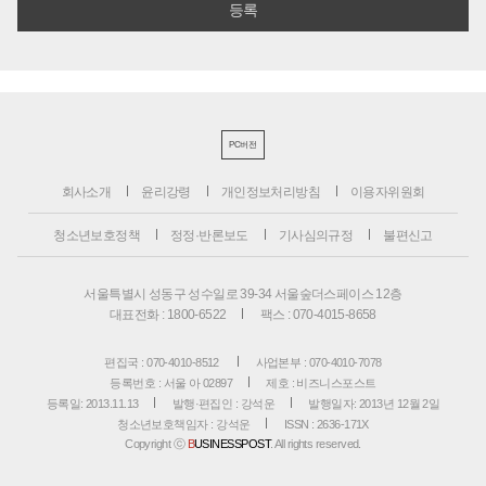
PC버전
회사소개
윤리강령
개인정보처리방침
이용자위원회
청소년보호정책
정정·반론보도
기사심의규정
불편신고
서울특별시 성동구 성수일로 39-34 서울숲더스페이스 12층
대표전화 : 1800-6522
팩스 : 070-4015-8658
편집국 : 070-4010-8512
사업본부 : 070-4010-7078
등록번호 : 서울 아 02897
제호 : 비즈니스포스트
등록일: 2013.11.13
발행·편집인 : 강석운
발행일자: 2013년 12월 2일
청소년보호책임자 : 강석운
ISSN : 2636-171X
Copyright ⓒ
B
USINESSPOST
. All rights reserved.