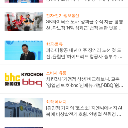
부각
전자·전기·정보통신
SK하이닉스 노사 '성과급 주식 지급' 평행
선, 곽노정 'N% 성과급' 법적 논란 벗을지
주목
항공·물류
파라타항공 내년 미주 장거리 노선 첫 도
전, 윤철민 '하이브리드 항공사' 승부수 통
할까
소비자·유통
치킨3사 '가맹점 상생' 비교해보니, 교촌
'영업권 보호'·bhc '신메뉴 개발'·BBQ '원가
부담'
화학·에너지
[김민정 기자의 '코스뽀'] 지엔씨에너지 AI
붐에 비상발전기 호황, 안병철 친환경 에
너지 발전전문기업 향한다