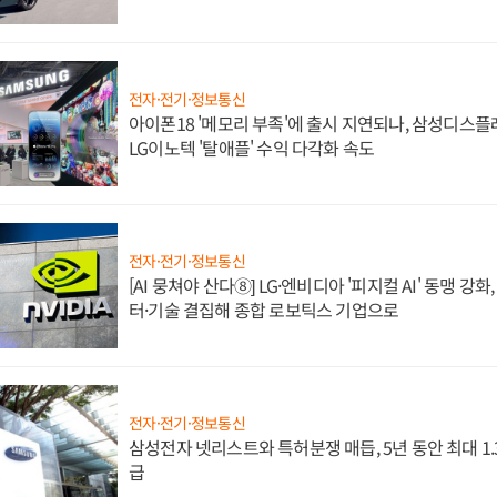
전자·전기·정보통신
아이폰18 '메모리 부족'에 출시 지연되나, 삼성디스
LG이노텍 '탈애플' 수익 다각화 속도
전자·전기·정보통신
[AI 뭉쳐야 산다⑧] LG·엔비디아 '피지컬 AI' 동맹 강
터·기술 결집해 종합 로보틱스 기업으로
전자·전기·정보통신
삼성전자 넷리스트와 특허분쟁 매듭, 5년 동안 최대 1
급