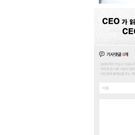
기사댓글
0
개
200자까지 쓰실 수 있습니다. (
저작권 등 다른 사람의 권리
타인에게 불쾌감을 주는 욕설