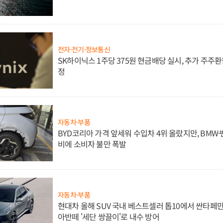
전자·전기·정보통신
SK하이닉스 1주당 375원 현금배당 실시, 추가 주주환
정
자동차·부품
BYD코리아 가격 앞세워 수입차 4위 올랐지만, BMW
비에 소비자 불만 폭발
자동차·부품
현대차 올해 SUV 국내 베스트셀러 톱10에서 싼타페만
아반떼 '세단 쌍끌이'로 내수 방어