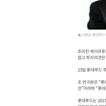
▲ 이영호 롯데푸드 
조미진 케이프투자
잡고 투자의견은 
23일 롯데푸드 
조 연구원은 “
것”이라며 “롯데
롯데푸드는 201