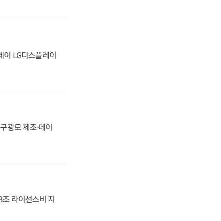
플레이 LG디스플레이
화, 구광모 제조·데이
.3조 라이선스비 지