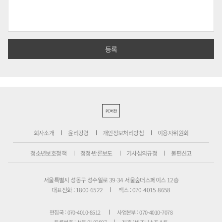
PC버전
회사소개
윤리강령
개인정보처리방침
이용자위원회
청소년보호정책
정정·반론보도
기사심의규정
불편신고
서울특별시 성동구 성수일로 39-34 서울숲더스페이스 12층
대표전화 : 1800-6522
팩스 : 070-4015-8658
편집국 : 070-4010-8512
사업본부 : 070-4010-7078
등록번호 : 서울 아 02897
제호 : 비즈니스포스트