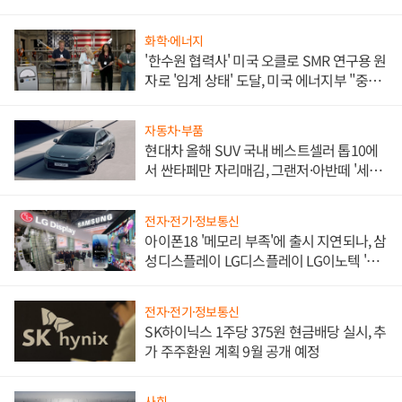
화학·에너지
'한수원 협력사' 미국 오클로 SMR 연구용 원
자로 '임계 상태' 도달, 미국 에너지부 "중요
한 이정표"
자동차·부품
현대차 올해 SUV 국내 베스트셀러 톱10에
서 싼타페만 자리매김, 그랜저·아반떼 '세단
쌍끌이'로 내수 방어
전자·전기·정보통신
아이폰18 '메모리 부족'에 출시 지연되나, 삼
성디스플레이 LG디스플레이 LG이노텍 '탈
애플' 수익 다각화 속도
전자·전기·정보통신
SK하이닉스 1주당 375원 현금배당 실시, 추
가 주주환원 계획 9월 공개 예정
사회