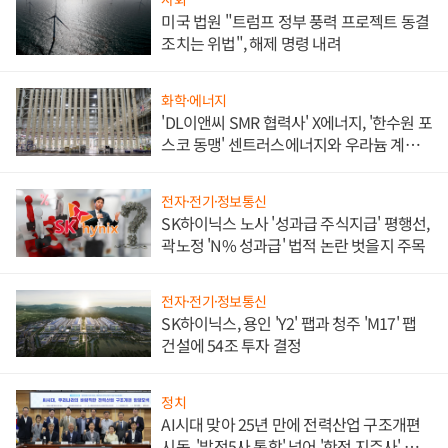
미국 법원 "트럼프 정부 풍력 프로젝트 동결
조치는 위법", 해제 명령 내려
화학·에너지
'DL이앤씨 SMR 협력사' X에너지, '한수원 포
스코 동맹' 센트러스에너지와 우라늄 계약
체결
전자·전기·정보통신
SK하이닉스 노사 '성과급 주식지급' 평행선,
곽노정 'N% 성과급' 법적 논란 벗을지 주목
전자·전기·정보통신
SK하이닉스, 용인 'Y2' 팹과 청주 'M17' 팹
건설에 54조 투자 결정
정치
AI시대 맞아 25년 만에 전력산업 구조개편
시동, '발전5사 통합' 넘어 '한전 지주사' 재편