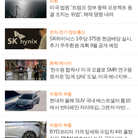
사회
미국 법원 "트럼프 정부 풍력 프로젝트 동
결 조치는 위법", 해제 명령 내려
전자·전기·정보통신
SK하이닉스 1주당 375원 현금배당 실시,
추가 주주환원 계획 9월 공개 예정
화학·에너지
'한수원 협력사' 미국 오클로 SMR 연구용
원자로 '임계 상태' 도달, 미국 에너지부
"중요한 이정표"
자동차·부품
현대차 올해 SUV 국내 베스트셀러 톱10
에서 싼타페만 자리매김, 그랜저·아반떼
'세단 쌍끌이'로 내수 방어
자동차·부품
BYD코리아 가격 앞세워 수입차 4위 올랐