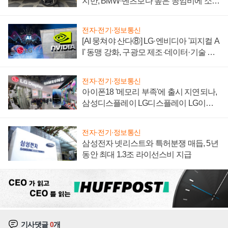
지만, BMW·벤츠보다 높은 공임비에 소비
자 불만 폭발
전자·전기·정보통신
[AI 뭉쳐야 산다⑧] LG·엔비디아 '피지컬 A
I' 동맹 강화, 구광모 제조·데이터·기술 결
집해 종합 로보틱스 기업으로
전자·전기·정보통신
아이폰18 '메모리 부족'에 출시 지연되나,
삼성디스플레이 LG디스플레이 LG이노
텍 '탈애플' 수익 다각화 속도
전자·전기·정보통신
삼성전자 넷리스트와 특허분쟁 매듭, 5년
동안 최대 1.3조 라이선스비 지급
기사댓글
0
개