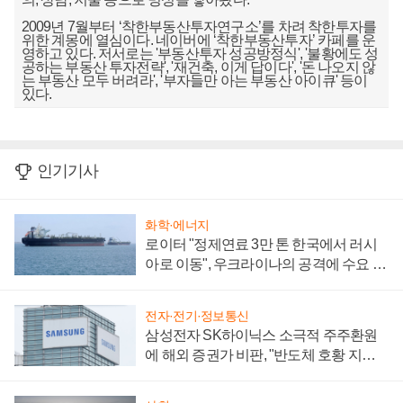
2009년 7월부터 ‘착한부동산투자연구소’를 차려 착한투자를
위한 계몽에 열심이다. 네이버에 ‘착한부동산투자’ 카페를 운
영하고 있다. 저서로는 '부동산투자 성공방정식', '불황에도 성
공하는 부동산 투자전략', '재건축, 이게 답이다', '돈 나오지 않
는 부동산 모두 버려라', '부자들만 아는 부동산 아이큐' 등이
있다.
인기기사
화학·에너지
로이터 "정제연료 3만 톤 한국에서 러시
아로 이동", 우크라이나의 공격에 수요 늘
어
전자·전기·정보통신
삼성전자 SK하이닉스 소극적 주주환원
에 해외 증권가 비판, "반도체 호황 지속
성 의문"