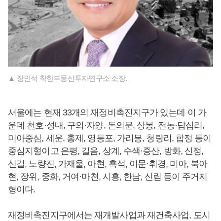
▲ 장인석 착한부동산투자연구소 소장.
서울에는 현재 33개의 재정비촉진지구가 있는데 이 가
운데 천호·성내, 구의·자양, 돈의문, 상봉, 전농·답십리,
미아중심, 세운, 홍제, 영등포, 가리봉, 청량리, 합정 등이
중심지형이고 은평, 길음, 상계, 수색·증산, 방화, 신정,
신길, 노량진, 가재울, 아현, 흑석, 이문·휘경, 미아, 북아
현, 장위, 중화, 거여·마천, 시흥, 한남, 신림 등이 주거지
형이다.
재정비촉진지구에서는 재개발사업과 재건축사업, 도시