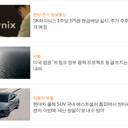
전자·전기·정보통신
SK하이닉스 1주당 375원 현금배당 실시, 추가 주
개 예정
사회
미국 법원 "트럼프 정부 풍력 프로젝트 동결 조치는 
내려
자동차·부품
현대차 올해 SUV 국내 베스트셀러 톱10에서 싼타
랜저·아반떼 '세단 쌍끌이'로 내수 방어