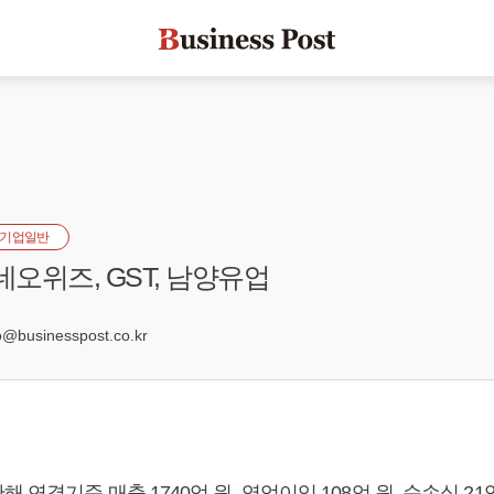
기업일반
네오위즈, GST, 남양유업
6
businesspost.co.kr
 연결기준 매출 1740억 원, 영업이익 108억 원, 순손실 21