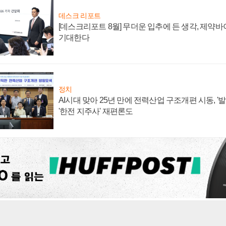
데스크 리포트
[데스크리포트 8월] 무더운 입추에 든 생각, 제약
기대한다
정치
AI시대 맞아 25년 만에 전력산업 구조개편 시동, '
'한전 지주사' 재편론도