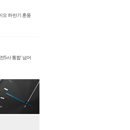
바이오 하반기 훈풍
발전5사 통합' 넘어