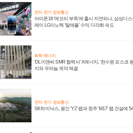
전자·전기·정보통신
아이폰18 '메모리 부족'에 출시 지연되나, 삼성디
레이 LG이노텍 '탈애플' 수익 다각화 속도
화학·에너지
'DL이앤씨 SMR 협력사' X에너지, '한수원 포스코
지와 우라늄 계약 체결
전자·전기·정보통신
SK하이닉스, 용인 'Y2' 팹과 청주 'M17' 팹 건설에 