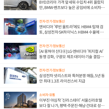
BYD코리아 가격 앞세워 수입차 4위 올랐지
만, BMW·벤츠보다 높은 공임비에 소비자
불만 폭발
전자·전기·정보통신
엔비디아 '루빈 울트라'에도 HBM4 탑재 검
토, 삼성전자·SK하이닉스 HBM4 수율에 주
도권 갈린다
전자·전기·정보통신
[AI 뭉쳐야 산다⑧] LG·엔비디아 '피지컬 AI'
동맹 강화, 구광모 제조·데이터·기술 결집
해 종합 로보틱스 기업으로
전자·전기·정보통신
삼성전자 넷리스트와 특허분쟁 매듭, 5년 동
안 최대 1.3조 라이선스비 지급
소비자·유통
이부진 야심작 '신라스테이' 서울신라호텔
보다 잘 나가, 평택·주문진·해남·건대로 성