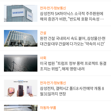
전자·전기·정보통신
삼성전자 SK하이닉스 소극적 주주환원에
해외 증권가 비판, "반도체 호황 지속성 의
문"
건설
원전 건설 국내외서 속도 붙어, 삼성물산·현
대건설·대우건설에 다가오는 '약속의 시간'
사회
미국 법원 "트럼프 정부 풍력 프로젝트 동결
조치는 위법", 해제 명령 내려
전자·전기·정보통신
삼성전자, 갤럭시Z 폴드8 사전예약 개통 8
월31일까지 연장
자동차·부품