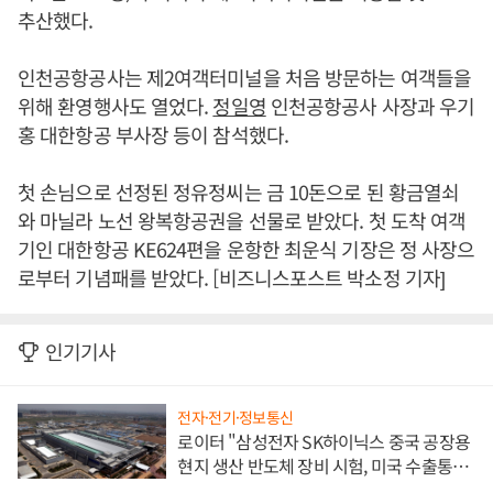
추산했다.
인천공항공사는 제2여객터미널을 처음 방문하는 여객들을
위해 환영행사도 열었다.
정일영
인천공항공사 사장과 우기
홍 대한항공 부사장 등이 참석했다.
첫 손님으로 선정된 정유정씨는 금 10돈으로 된 황금열쇠
와 마닐라 노선 왕복항공권을 선물로 받았다. 첫 도착 여객
기인 대한항공 KE624편을 운항한 최운식 기장은 정 사장으
로부터 기념패를 받았다. [비즈니스포스트 박소정 기자]
인기기사
전자·전기·정보통신
로이터 "삼성전자 SK하이닉스 중국 공장용
현지 생산 반도체 장비 시험, 미국 수출통제
대비"