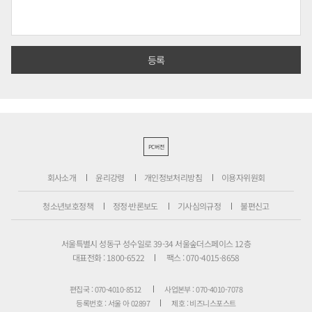
PC버전
회사소개
윤리강령
개인정보처리방침
이용자위원회
청소년보호정책
정정·반론보도
기사심의규정
불편신고
서울특별시 성동구 성수일로 39-34 서울숲더스페이스 12층
대표전화 : 1800-6522
팩스 : 070-4015-8658
편집국 : 070-4010-8512
사업본부 : 070-4010-7078
등록번호 : 서울 아 02897
제호 : 비즈니스포스트