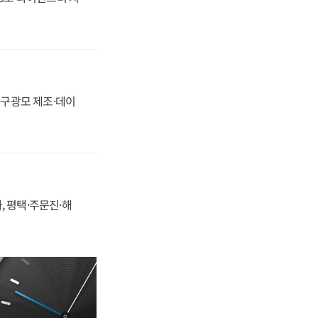
화, 구광모 제조·데이
, 평택·주문진·해