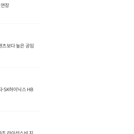
지 연장
·벤츠보다 높은 공임
자·SK하이닉스 HB
.3조 라이선스비 지