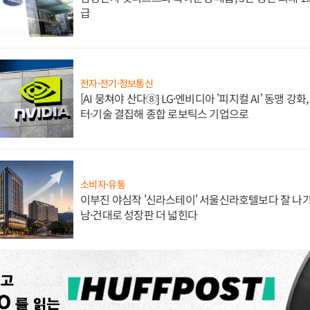
급
전자·전기·정보통신
[AI 뭉쳐야 산다⑧] LG·엔비디아 '피지컬 AI' 동맹 강
터·기술 결집해 종합 로보틱스 기업으로
소비자·유통
이부진 야심작 '신라스테이' 서울신라호텔보다 잘 나가
남·건대로 성장판 더 넓힌다