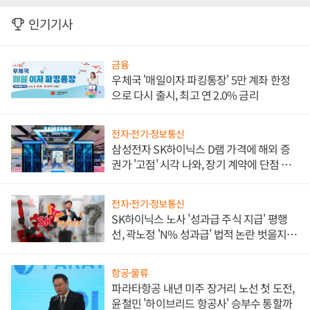
인기기사
금융
우체국 '매일이자 파킹통장' 5만 계좌 한정
으로 다시 출시, 최고 연 2.0% 금리
전자·전기·정보통신
삼성전자 SK하이닉스 D램 가격에 해외 증
권가 '고점' 시각 나와, 장기 계약에 단점 부
각
전자·전기·정보통신
SK하이닉스 노사 '성과급 주식 지급' 평행
선, 곽노정 'N% 성과급' 법적 논란 벗을지 주
목
항공·물류
파라타항공 내년 미주 장거리 노선 첫 도전,
윤철민 '하이브리드 항공사' 승부수 통할까