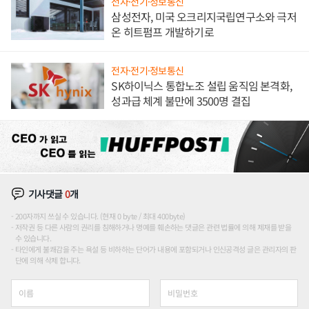
전자·전기·정보통신
삼성전자, 미국 오크리지국립연구소와 극저
온 히트펌프 개발하기로
전자·전기·정보통신
SK하이닉스 통합노조 설립 움직임 본격화,
성과급 체계 불만에 3500명 결집
기사댓글
0
개
200자까지 쓰실 수 있습니다. (현재 0 byte / 최대 400byte)
저작권 등 다른 사람의 권리를 침해하거나 명예를 훼손하는 댓글은 관련 법률에 의해 제재를 받을
수 있습니다.
타인에게 불쾌감을 주는 욕설 등 비하하는 단어가 내용에 포함되거나 인신공격성 글은 관리자의 판
단에 의해 삭제 합니다.