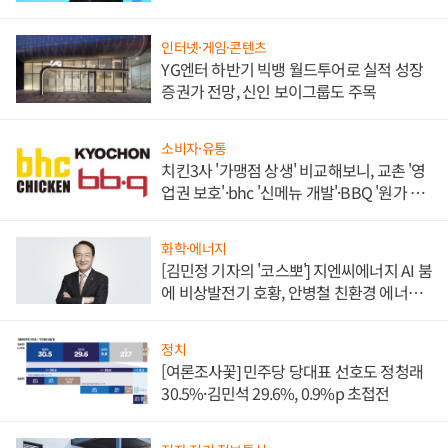
인터넷·게임·콘텐츠
YG엔터 하반기 빅뱅 월드투어로 실적 성장
증권가 전망, 신인 보이그룹도 주목
소비자·유통
치킨3사 '가맹점 상생' 비교해보니, 교촌 '영
업권 보호'·bhc '신메뉴 개발'·BBQ '원가 부
담'
화학·에너지
[김민정 기자의 '코스뽀'] 지엔씨에너지 AI 붐
에 비상발전기 호황, 안병철 친환경 에너지
발전전문기업 향한다
정치
[여론조사꽃] 민주당 당대표 선호도 정청래
30.5%·김민석 29.6%, 0.9%p 초접전