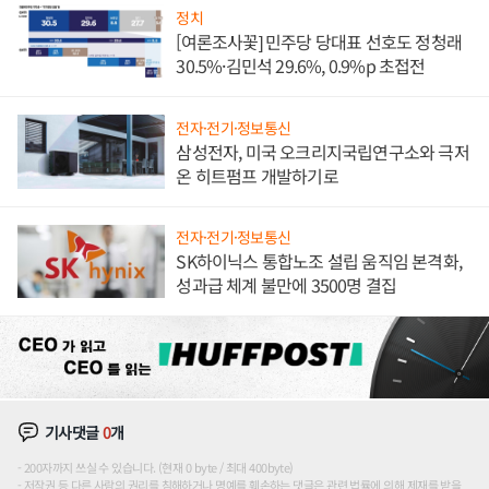
정치
[여론조사꽃] 민주당 당대표 선호도 정청래
30.5%·김민석 29.6%, 0.9%p 초접전
전자·전기·정보통신
삼성전자, 미국 오크리지국립연구소와 극저
온 히트펌프 개발하기로
전자·전기·정보통신
SK하이닉스 통합노조 설립 움직임 본격화,
성과급 체계 불만에 3500명 결집
기사댓글
0
개
200자까지 쓰실 수 있습니다. (현재 0 byte / 최대 400byte)
저작권 등 다른 사람의 권리를 침해하거나 명예를 훼손하는 댓글은 관련 법률에 의해 제재를 받을