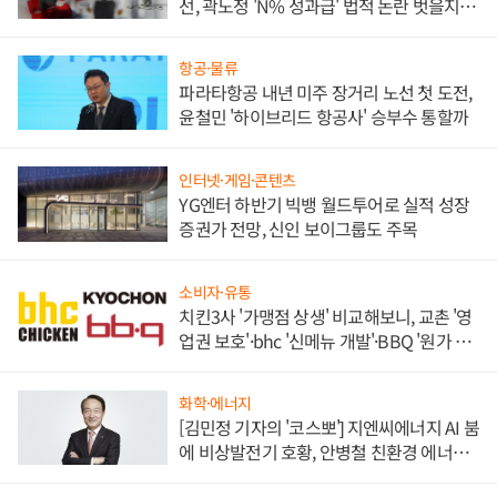
선, 곽노정 'N% 성과급' 법적 논란 벗을지 주
목
항공·물류
파라타항공 내년 미주 장거리 노선 첫 도전,
윤철민 '하이브리드 항공사' 승부수 통할까
인터넷·게임·콘텐츠
YG엔터 하반기 빅뱅 월드투어로 실적 성장
증권가 전망, 신인 보이그룹도 주목
소비자·유통
치킨3사 '가맹점 상생' 비교해보니, 교촌 '영
업권 보호'·bhc '신메뉴 개발'·BBQ '원가 부
담'
화학·에너지
[김민정 기자의 '코스뽀'] 지엔씨에너지 AI 붐
에 비상발전기 호황, 안병철 친환경 에너지
발전전문기업 향한다