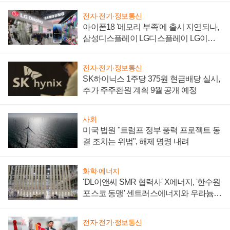
전자·전기·정보통신
아이폰18 '메모리 부족'에 출시 지연되나,
삼성디스플레이 LG디스플레이 LG이노
텍 '탈애플' 수익 다각화 속도
전자·전기·정보통신
SK하이닉스 1주당 375원 현금배당 실시,
추가 주주환원 계획 9월 공개 예정
사회
미국 법원 "트럼프 정부 풍력 프로젝트 동
결 조치는 위법", 해제 명령 내려
화학·에너지
'DL이앤씨 SMR 협력사' X에너지, '한수원
포스코 동맹' 센트러스에너지와 우라늄
계약 체결
전자·전기·정보통신