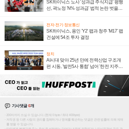
SK하이닉스 노사 '성과급 주식지급' 평행
선, 곽노정 'N% 성과급' 법적 논란 벗을지
주목
전자·전기·정보통신
SK하이닉스, 용인 'Y2' 팹과 청주 'M17' 팹
건설에 54조 투자 결정
정치
AI시대 맞아 25년 만에 전력산업 구조개
편 시동, '발전5사 통합' 넘어 '한전 지주사'
재편론도
기사댓글
0
개
200자까지 쓰실 수 있습니다. (현재 0 byte / 최대 400byte)
저작권 등 다른 사람의 권리를 침해하거나 명예를 훼손하는 댓글은 관련 법률에 의해 제재
를 받을 수 있습니다.
타인에게 불쾌감을 주는 욕설 등 비하하는 단어가 내용에 포함되거나 인신공격성 글은 관