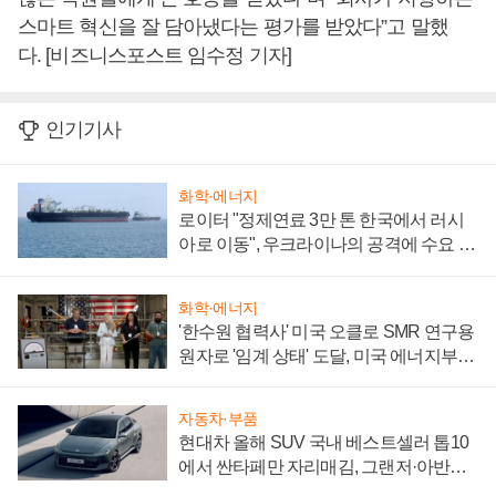
스마트 혁신을 잘 담아냈다는 평가를 받았다”고 말했
다. [비즈니스포스트 임수정 기자]
인기기사
화학·에너지
로이터 "정제연료 3만 톤 한국에서 러시
아로 이동", 우크라이나의 공격에 수요 늘
어
화학·에너지
'한수원 협력사' 미국 오클로 SMR 연구용
원자로 '임계 상태' 도달, 미국 에너지부
"중요한 이정표"
자동차·부품
현대차 올해 SUV 국내 베스트셀러 톱10
에서 싼타페만 자리매김, 그랜저·아반떼
'세단 쌍끌이'로 내수 방어