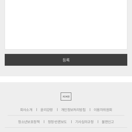
PC버전
회사소개
윤리강령
개인정보처리방침
이용자위원회
청소년보호정책
정정·반론보도
기사심의규정
불편신고