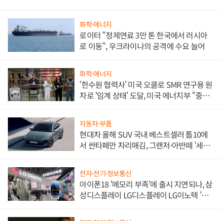
화학·에너지
로이터 "정제연료 3만 톤 한국에서 러시아
로 이동", 우크라이나의 공격에 수요 늘어
화학·에너지
'한수원 협력사' 미국 오클로 SMR 연구용 원
자로 '임계 상태' 도달, 미국 에너지부 "중요
한 이정표"
자동차·부품
현대차 올해 SUV 국내 베스트셀러 톱10에
서 싼타페만 자리매김, 그랜저·아반떼 '세단
쌍끌이'로 내수 방어
전자·전기·정보통신
아이폰18 '메모리 부족'에 출시 지연되나, 삼
성디스플레이 LG디스플레이 LG이노텍 '탈
애플' 수익 다각화 속도