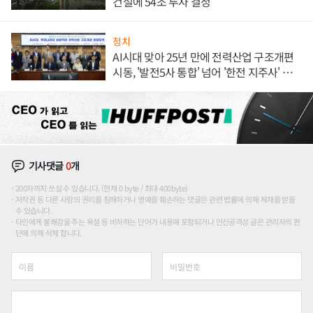
건설에 54조 투자 결정
정치
AI시대 맞아 25년 만에 전력산업 구조개편
시동, '발전5사 통합' 넘어 '한전 지주사' 재편
론도
기사댓글
0
개
200자까지 쓰실 수 있습니다. (현재 0 byte / 최대 400byte)
저작권 등 다른 사람의 권리를 침해하거나 명예를 훼손하는 댓글은 관련 법률에 의해 제재를 받을
수 있습니다.
타인에게 불쾌감을 주는 욕설 등 비하하는 단어가 내용에 포함되거나 인신공격성 글은 관리자의 판
단에 의해 삭제 합니다.