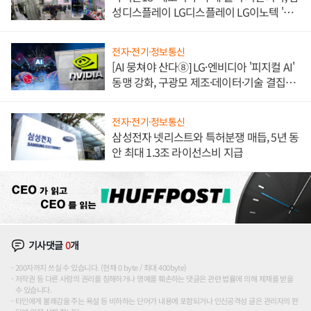
성디스플레이 LG디스플레이 LG이노텍 '탈
애플' 수익 다각화 속도
전자·전기·정보통신
[AI 뭉쳐야 산다⑧] LG·엔비디아 '피지컬 AI'
동맹 강화, 구광모 제조·데이터·기술 결집
해 종합 로보틱스 기업으로
전자·전기·정보통신
삼성전자 넷리스트와 특허분쟁 매듭, 5년 동
안 최대 1.3조 라이선스비 지급
기사댓글
0
개
200자까지 쓰실 수 있습니다. (현재 0 byte / 최대 400byte)
저작권 등 다른 사람의 권리를 침해하거나 명예를 훼손하는 댓글은 관련 법률에 의해 제재를 받을
수 있습니다.
타인에게 불쾌감을 주는 욕설 등 비하하는 단어가 내용에 포함되거나 인신공격성 글은 관리자의 판