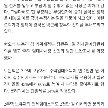
월 선거를 앞두고 부담이 될 수밖에 없는 사정은 이해가 된
다. 그렇다해도 현 부총리는 무엇인가에 쫓겨 설익은 정책
을 내놓고 이를 금방 수정하는 일을 되풀이 하고 있다
이런
.
오락가락 정책이 결국은 박근혜 정부의 신뢰를 무너뜨리고
있다
.
현오석 부총리 겸 기획재정부 장관은
일 경제관계장관회
5
의를 열고
주택 임대차시장 선진화 방안 보완조치
를 확정
'
'
했다
.
보완책은
주택 보유자로 주택임대소득이 연
천만 원 이
2
2
하인 집주인에게는
년부터 분리과세를 적용하고 필요
2016
경비율을
에서
로 높여 세 부담을 줄여주기로 했
45%
60%
다
분리과세는 단일세율
를 적용한다
.
14%
.
주택 보유자의 전세임대소득도
천만 원 이하라면 분리과
2
2