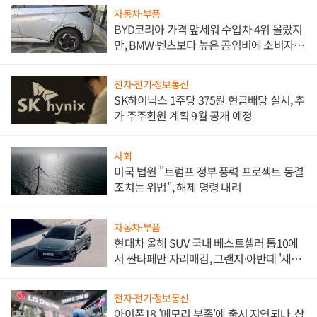
자동차·부품
BYD코리아 가격 앞세워 수입차 4위 올랐지
만, BMW·벤츠보다 높은 공임비에 소비자
불만 폭발
전자·전기·정보통신
SK하이닉스 1주당 375원 현금배당 실시, 추
가 주주환원 계획 9월 공개 예정
사회
미국 법원 "트럼프 정부 풍력 프로젝트 동결
조치는 위법", 해제 명령 내려
자동차·부품
현대차 올해 SUV 국내 베스트셀러 톱10에
서 싼타페만 자리매김, 그랜저·아반떼 '세단
쌍끌이'로 내수 방어
전자·전기·정보통신
아이폰18 '메모리 부족'에 출시 지연되나, 삼