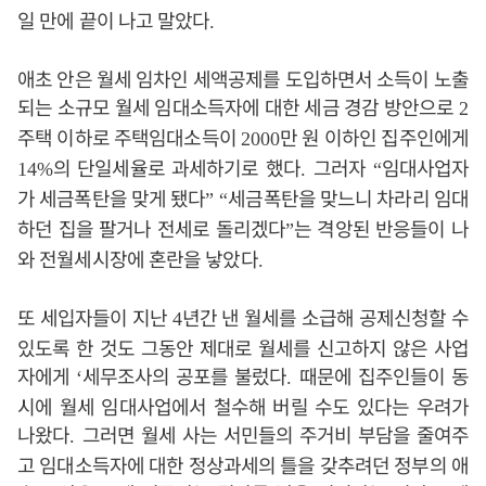
일 만에 끝이 나고 말았다
.
애초 안은 월세 임차인 세액공제를 도입하면서 소득이 노출
되는 소규모 월세 임대소득자에 대한 세금 경감 방안으로
2
주택 이하로 주택임대소득이
만 원 이하인 집주인에게
2000
의 단일세율로 과세하기로 했다
그러자
임대사업자
14%
.
“
가 세금폭탄을 맞게 됐다
세금폭탄을 맞느니 차라리 임대
” “
하던 집을 팔거나 전세로 돌리겠다
는 격앙된 반응들이 나
”
와 전월세시장에 혼란을 낳았다
.
또 세입자들이 지난
년간 낸 월세를 소급해 공제신청할 수
4
있도록 한 것도 그동안 제대로 월세를 신고하지 않은 사업
자에게
세무조사의 공포를 불렀다
때문에 집주인들이 동
‘
.
시에 월세 임대사업에서 철수해 버릴 수도 있다는 우려가
나왔다
그러면 월세 사는 서민들의 주거비 부담을 줄여주
.
고 임대소득자에 대한 정상과세의 틀을 갖추려던 정부의 애