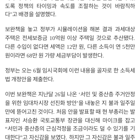
도록 정책의 타이밍과 속도를 조절하는 것이 바람직하
다
고 배경을 설명했다
"
.
보
완책을 놓고 정부가 시뮬레이션을 해본 결과
과세대상
주택은 전세보증금
억원 이상 주택일 것으로 추산됐다
10
.
다른 수입이 없다면 세액은
만 원
다른 소득이 연
천만
12
,
5
원이라면
만 원 가량 세금부담이 발생한다
68
.
정부는 오는
월 임시국회에 이런 내용을 골자로 한 소득세
6
법 개정안을 제출한다
.
이
번 보완책은 지난달
일 나온
서민 및 중산층 주거안정
26
‘
을 위한 임대차시장 선진화 방안
을 내놓은 지 불과 일주일
’
만에 뜯어고친 것이다
처음 안을 발표할 때 현 부총리는 발
.
표자인 서승환 국토교통부 장관을 대신해 마이크를 잡고
서민과 중산층의 근심걱정을 조금이라도 덜 수 있기를 기
“
대한다
고 자신감을 보였다
하지만 그 자신감은 불과 일주
”
.