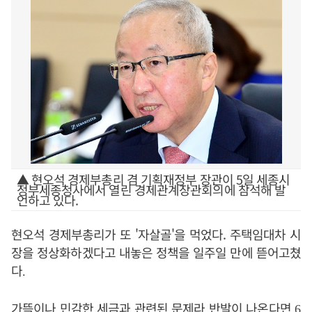
▲ 현오석 경제부총리 겸 기획재정부 장관이 5일 세종시
정부세종청사에서 열린 경제관계장관회의에 참석해 발
언하고 있다.
현오석 경제부총리가 또 '자살골'을 먹었다.
주택임대차 시
장을
정상화
하겠다고 내놓은 정책을 일주일 만에 뜯어고쳤
다
.
가뜩이나 민감한 세금과 관련된 문제라 반발이 나온다면
6