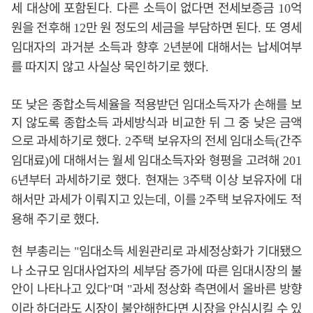
세 대상에 포함된다
다른 소득이 없다면 전세보증금
억
.
10
원을 전후해
만 원 정도의 세금을 부담하면 된다
또 영세
12
.
임대자의 과거분 소득과 향후
년분에 대해서는 납세여부
2
를 따지지 않고 사실상 묵인하기로 했다
.
또 낮은 종합소득세율을 적용받던 임대소득자가 손해를 보
지 않도록 종합소득 과세방식과 비교한 뒤 그 중 낮은 금액
으로 과세하기로 했다
주택 보유자의 전세 임대소득
간주
. 2
(
임대료
에 대해서는 월세 임대소득자와 형평을 고려해
)
201
년부터 과세하기로 했다
현재는
주택 이상 보유자에 대
6
.
3
해서만 과세가 이뤄지고 있는데
이를
주택 보유자에도 적
,
2
용해 주기로 했다.
현 부총리는
임대소득 세원관리로 과세정상화가 기대됐으
"
나 소규모 임대사업자의 세부담 증가에 따른 임대시장의 불
안이 나타나고 있다
며
과세 정상화 측면에서 올바른 방향
"
"
이라 하더라도 시장이 불안해한다면 시장을 안심시킬 수 있