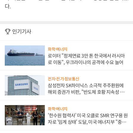
다
.
인기기사
화학·에너지
로이터 "정제연료 3만 톤 한국에서 러시아
로 이동", 우크라이나의 공격에 수요 늘어
전자·전기·정보통신
삼성전자 SK하이닉스 소극적 주주환원에
해외 증권가 비판, "반도체 호황 지속성 의
문"
화학·에너지
'한수원 협력사' 미국 오클로 SMR 연구용 원
자로 '임계 상태' 도달, 미국 에너지부 "중요
한 이정표"