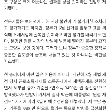
초 구상은 크게 어긋나는 결과를 낳을 것이라는 전망도 제
기됐다
.
전문가들은 보완책에 대해 시장 불안이 커 불가피한 조처라
고 평가하기도 하지만
정부가
월 선거를 앞두고 표를 의
,
6
식해 조세저항에 굴복한 것이라고 박한 평가를 내리기도 한
다
분명한 점은 시장의 반발에 발등에 떨어진 불부터 끄자
.
는 모양을 보인 것이다.
그러다 보니 정부가 중요한 정책을
충분한 검토없이 급조해 내놓고 있는 것 아니냐는 비판을
자초했다
.
현 총리에게 이런 일은 처음이 아니다
지난해
월 세법 개
.
8
정 당시 근로소득세제를 소득공제에서 세액공제로 전환하
면서 세부담 증가 기준을
연소득
만 원 중산층
으로
‘
3450
’
발표했다가 반발이 거세게 일자 박근혜 대통령의
원점 재
‘
검토
지시에 따라
일 만에 수정안을 내놓았다
세 부담 증
’
3
.
가 기준을
만 원으로 올리는 쪽으로 방향을 급선회했
5500