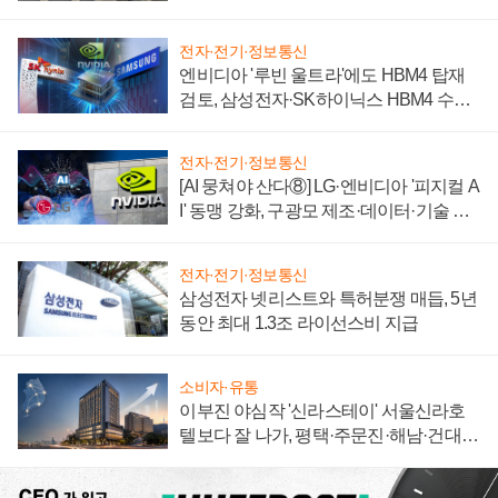
자 불만 폭발
전자·전기·정보통신
엔비디아 '루빈 울트라'에도 HBM4 탑재
검토, 삼성전자·SK하이닉스 HBM4 수율
에 주도권 갈린다
전자·전기·정보통신
[AI 뭉쳐야 산다⑧] LG·엔비디아 '피지컬 A
I' 동맹 강화, 구광모 제조·데이터·기술 결
집해 종합 로보틱스 기업으로
전자·전기·정보통신
삼성전자 넷리스트와 특허분쟁 매듭, 5년
동안 최대 1.3조 라이선스비 지급
소비자·유통
이부진 야심작 '신라스테이' 서울신라호
텔보다 잘 나가, 평택·주문진·해남·건대로
성장판 더 넓힌다