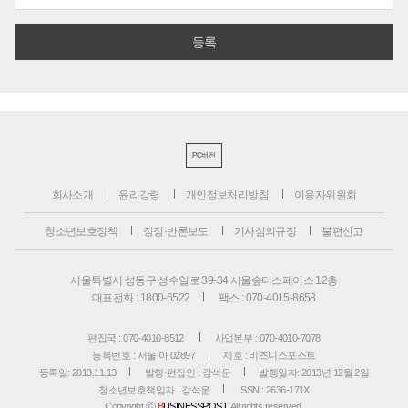
PC버전
회사소개
윤리강령
개인정보처리방침
이용자위원회
청소년보호정책
정정·반론보도
기사심의규정
불편신고
서울특별시 성동구 성수일로 39-34 서울숲더스페이스 12층
대표전화 : 1800-6522
팩스 : 070-4015-8658
편집국 : 070-4010-8512
사업본부 : 070-4010-7078
등록번호 : 서울 아 02897
제호 : 비즈니스포스트
등록일: 2013.11.13
발행·편집인 : 강석운
발행일자: 2013년 12월 2일
청소년보호책임자 : 강석운
ISSN : 2636-171X
Copyright ⓒ
B
USINESSPOST
. All rights reserved.