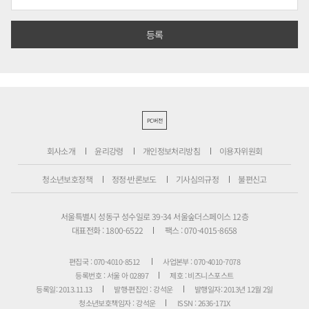
PC버전
회사소개
윤리강령
개인정보처리방침
이용자위원회
청소년보호정책
정정·반론보도
기사심의규정
불편신고
서울특별시 성동구 성수일로 39-34 서울숲더스페이스 12층
대표전화 : 1800-6522
팩스 : 070-4015-8658
편집국 : 070-4010-8512
사업본부 : 070-4010-7078
등록번호 : 서울 아 02897
제호 : 비즈니스포스트
등록일: 2013.11.13
발행·편집인 : 강석운
발행일자: 2013년 12월 2일
청소년보호책임자 : 강석운
ISSN : 2636-171X