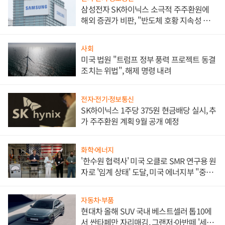
삼성전자 SK하이닉스 소극적 주주환원에
해외 증권가 비판, "반도체 호황 지속성 의
문"
사회
미국 법원 "트럼프 정부 풍력 프로젝트 동결
조치는 위법", 해제 명령 내려
전자·전기·정보통신
SK하이닉스 1주당 375원 현금배당 실시, 추
가 주주환원 계획 9월 공개 예정
화학·에너지
'한수원 협력사' 미국 오클로 SMR 연구용 원
자로 '임계 상태' 도달, 미국 에너지부 "중요
한 이정표"
자동차·부품
현대차 올해 SUV 국내 베스트셀러 톱10에
서 싼타페만 자리매김, 그랜저·아반떼 '세단