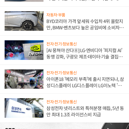
쌍끌이'로 내수 방어
자동차·부품
BYD코리아 가격 앞세워 수입차 4위 올랐지
만, BMW·벤츠보다 높은 공임비에 소비자
불만 폭발
전자·전기·정보통신
[AI 뭉쳐야 산다⑧] LG·엔비디아 '피지컬 AI'
동맹 강화, 구광모 제조·데이터·기술 결집
해 종합 로보틱스 기업으로
전자·전기·정보통신
아이폰18 '메모리 부족'에 출시 지연되나, 삼
성디스플레이 LG디스플레이 LG이노텍 '탈
애플' 수익 다각화 속도
전자·전기·정보통신
삼성전자 넷리스트와 특허분쟁 매듭, 5년 동
안 최대 1.3조 라이선스비 지급