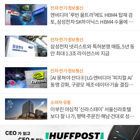
전자·전기·정보통신
엔비디아 '루빈 울트라'에도 HBM4 탑재 검
토, 삼성전자·SK하이닉스 HBM4 수율에 주
도권 갈린다
전자·전기·정보통신
삼성전자 넷리스트와 특허분쟁 매듭, 5년 동
안 최대 1.3조 라이선스비 지급
전자·전기·정보통신
[AI 뭉쳐야 산다⑧] LG·엔비디아 '피지컬 AI'
동맹 강화, 구광모 제조·데이터·기술 결집
해 종합 로보틱스 기업으로
소비자·유통
이부진 야심작 '신라스테이' 서울신라호텔
보다 잘 나가, 평택·주문진·해남·건대로 성
장판 더 넓힌다