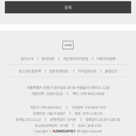
PC버전
회사소개
윤리강령
개인정보처리방침
이용자위원회
청소년보호정책
정정·반론보도
기사심의규정
불편신고
서울특별시 성동구 성수일로 39-34 서울숲더스페이스 12층
대표전화 : 1800-6522
팩스 : 070-4015-8658
편집국 : 070-4010-8512
사업본부 : 070-4010-7078
등록번호 : 서울 아 02897
제호 : 비즈니스포스트
등록일: 2013.11.13
발행·편집인 : 강석운
발행일자: 2013년 12월 2일
청소년보호책임자 : 강석운
ISSN : 2636-171X
Copyright ⓒ
B
USINESSPOST
. All rights reserved.