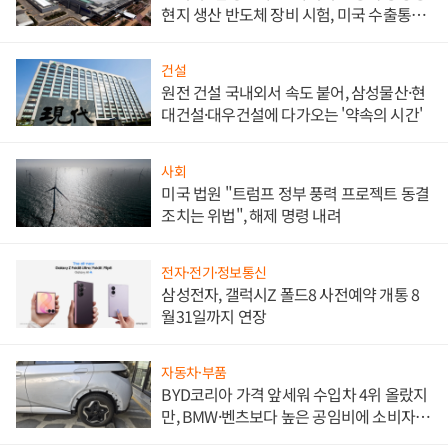
현지 생산 반도체 장비 시험, 미국 수출통제
대비"
건설
원전 건설 국내외서 속도 붙어, 삼성물산·현
대건설·대우건설에 다가오는 '약속의 시간'
사회
미국 법원 "트럼프 정부 풍력 프로젝트 동결
조치는 위법", 해제 명령 내려
전자·전기·정보통신
삼성전자, 갤럭시Z 폴드8 사전예약 개통 8
월31일까지 연장
자동차·부품
BYD코리아 가격 앞세워 수입차 4위 올랐지
만, BMW·벤츠보다 높은 공임비에 소비자
불만 폭발