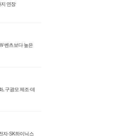
까지 연장
MW·벤츠보다 높은
강화, 구광모 제조·데
성전자·SK하이닉스