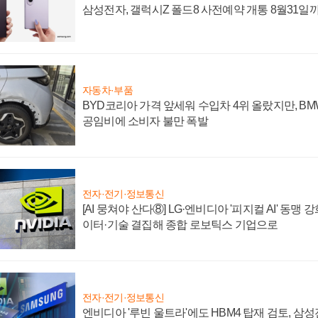
삼성전자, 갤럭시Z 폴드8 사전예약 개통 8월31일
자동차·부품
BYD코리아 가격 앞세워 수입차 4위 올랐지만, B
공임비에 소비자 불만 폭발
전자·전기·정보통신
[AI 뭉쳐야 산다⑧] LG·엔비디아 '피지컬 AI' 동맹 
이터·기술 결집해 종합 로보틱스 기업으로
전자·전기·정보통신
엔비디아 '루빈 울트라'에도 HBM4 탑재 검토, 삼