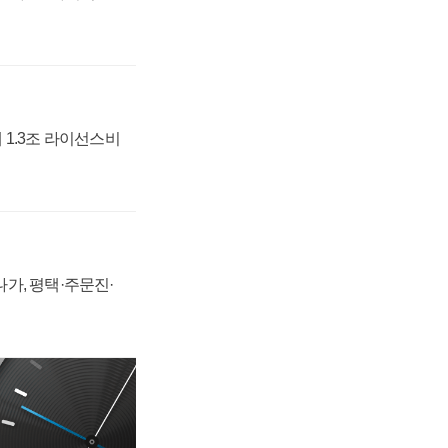
 1.3조 라이선스비
가, 평택·주문진·