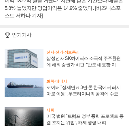
이익 1827억 원을 거뒀다. 지난해 같은 기간보다 매출은
5.8% 늘었지만 영업이익은 14.9% 줄었다. [비즈니스포
스트 서하나 기자]
인기기사
전자·전기·정보통신
삼성전자 SK하이닉스 소극적 주주환원
에 해외 증권가 비판, "반도체 호황 지속
성 의문"
화학·에너지
로이터 "정제연료 3만 톤 한국에서 러시
아로 이동", 우크라이나의 공격에 수요 늘
어
사회
미국 법원 "트럼프 정부 풍력 프로젝트 동
결 조치는 위법", 해제 명령 내려