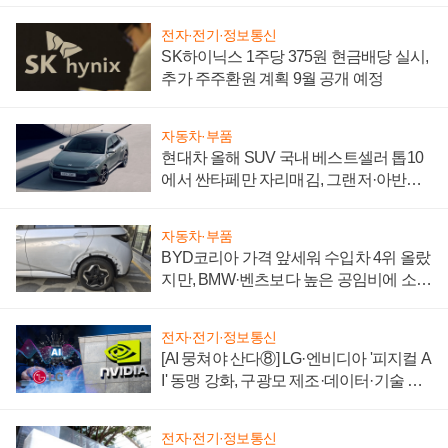
전자·전기·정보통신
SK하이닉스 1주당 375원 현금배당 실시,
추가 주주환원 계획 9월 공개 예정
자동차·부품
현대차 올해 SUV 국내 베스트셀러 톱10
에서 싼타페만 자리매김, 그랜저·아반떼
'세단 쌍끌이'로 내수 방어
자동차·부품
BYD코리아 가격 앞세워 수입차 4위 올랐
지만, BMW·벤츠보다 높은 공임비에 소비
자 불만 폭발
전자·전기·정보통신
[AI 뭉쳐야 산다⑧] LG·엔비디아 '피지컬 A
I' 동맹 강화, 구광모 제조·데이터·기술 결
집해 종합 로보틱스 기업으로
전자·전기·정보통신