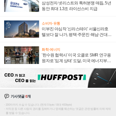
삼성전자 넷리스트와 특허분쟁 매듭, 5년
동안 최대 1.3조 라이선스비 지급
소비자·유통
이부진 야심작 '신라스테이' 서울신라호
텔보다 잘 나가, 평택·주문진·해남·건대로
성장판 더 넓힌다
화학·에너지
'한수원 협력사' 미국 오클로 SMR 연구용
원자로 '임계 상태' 도달, 미국 에너지부
"중요한 이정표"
기사댓글
0
개
200자까지 쓰실 수 있습니다. (현재 0 byte / 최대 400byte)
저작권 등 다른 사람의 권리를 침해하거나 명예를 훼손하는 댓글은 관련 법률에 의해 제재
를 받을 수 있습니다.